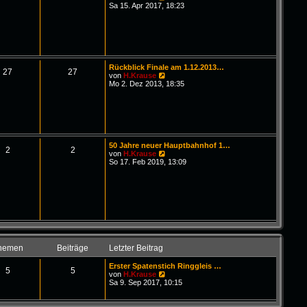
B
g
e
Sa 15. Apr 2017, 18:23
e
u
i
e
t
s
r
t
a
e
g
r
B
Rückblick Finale am 1.12.2013…
e
27
27
N
von
H.Krause
i
e
Mo 2. Dez 2013, 18:35
t
u
r
e
a
s
g
t
e
r
B
50 Jahre neuer Hauptbahnhof 1…
e
2
2
N
von
H.Krause
i
e
So 17. Feb 2019, 13:09
t
u
r
e
a
s
g
t
e
r
B
e
i
t
hemen
Beiträge
Letzter Beitrag
r
a
Erster Spatenstich Ringgleis …
g
5
5
N
von
H.Krause
e
Sa 9. Sep 2017, 10:15
u
e
s