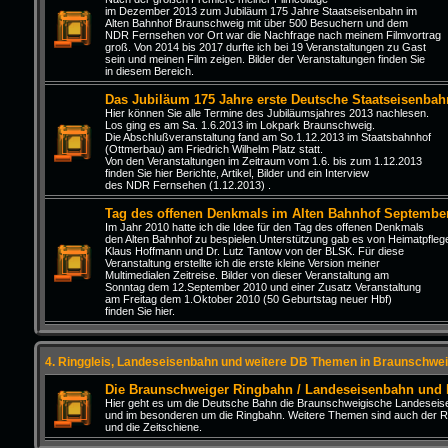
im Dezember 2013 zum Jubiläum 175 Jahre Staatseisenbahn im
Alten Bahnhof Braunschweig mit über 500 Besuchern und dem
NDR Fernsehen vor Ort war die Nachfrage nach meinem Filmvortrag
groß. Von 2014 bis 2017 durfte ich bei 19 Veranstaltungen zu Gast
sein und meinen Film zeigen. Bilder der Veranstaltungen finden Sie
in diesem Bereich.
Das Jubiläum 175 Jahre erste Deutsche Staatseisenbah
Hier können Sie alle Termine des Jubiläumsjahres 2013 nachlesen.
Los ging es am Sa. 1.6.2013 im Lokpark Braunschweig.
Die Abschlußveranstaltung fand am So.1.12.2013 im Staatsbahnhof
(Ottmerbau) am Friedrich Wilhelm Platz statt.
Von den Veranstaltungen im Zeitraum vom 1.6. bis zum 1.12.2013
finden Sie hier Berichte, Artikel, Bilder und ein Interview
des NDR Fernsehen (1.12.2013) .
Tag des offenen Denkmals im Alten Bahnhof Septembe
Im Jahr 2010 hatte ich die Idee für den Tag des offenen Denkmals
den Alten Bahnhof zu bespielen.Unterstützung gab es von Heimatpfleg
Klaus Hoffmann und Dr. Lutz Tantow von der BLSK. Für diese
Veranstaltung erstellte ich die erste kleine Version meiner
Multimedialen Zeitreise. Bilder von dieser Veranstaltung am
Sonntag dem 12.September 2010 und einer Zusatz Veranstaltung
am Freitag dem 1.Oktober 2010 (50 Geburtstag neuer Hbf)
finden Sie hier.
4. Ringgleis, Landeseisenbahn und weitere DB Themen in Braunschwei
Die Braunschweiger Ringbahn / Landeseisenbahn und
Hier geht es um die Deutsche Bahn die Braunschweigische Landesei
und im besonderen um die Ringbahn. Weitere Themen sind auch der R
und die Zeitschiene.