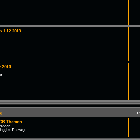
n 1.12.2013
r 2010
er
g.
T
 DB Themen
senbahn
inggleis Radweg