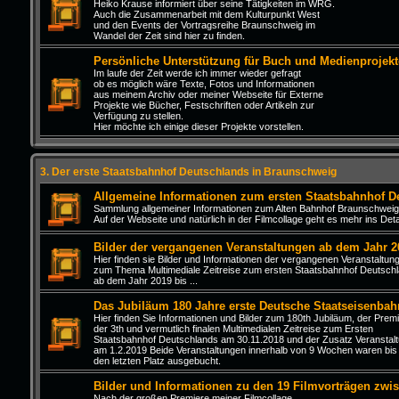
Heiko Krause informiert über seine Tätigkeiten im WRG.
Auch die Zusammenarbeit mit dem Kulturpunkt West
und den Events der Vortragsreihe Braunschweig im
Wandel der Zeit sind hier zu finden.
Persönliche Unterstützung für Buch und Medienprojekt
Im laufe der Zeit werde ich immer wieder gefragt
ob es möglich wäre Texte, Fotos und Informationen
aus meinem Archiv oder meiner Webseite für Externe
Projekte wie Bücher, Festschriften oder Artikeln zur
Verfügung zu stellen.
Hier möchte ich einige dieser Projekte vorstellen.
3. Der erste Staatsbahnhof Deutschlands in Braunschweig
Allgemeine Informationen zum ersten Staatsbahnhof D
Sammlung allgemeiner Informationen zum Alten Bahnhof Braunschweig
Auf der Webseite und natürlich in der Filmcollage geht es mehr ins Detai
Bilder der vergangenen Veranstaltungen ab dem Jahr 2
Hier finden sie Bilder und Informationen der vergangenen Veranstaltun
zum Thema Multimediale Zeitreise zum ersten Staatsbahnhof Deutsch
ab dem Jahr 2019 bis ...
Das Jubiläum 180 Jahre erste Deutsche Staatseisenbah
Hier finden Sie Informationen und Bilder zum 180th Jubiläum, der Prem
der 3th und vermutlich finalen Multimedialen Zeitreise zum Ersten
Staatsbahnhof Deutschlands am 30.11.2018 und der Zusatz Veranstal
am 1.2.2019 Beide Veranstaltungen innerhalb von 9 Wochen waren bis
den letzten Platz ausgebucht.
Bilder und Informationen zu den 19 Filmvorträgen zwi
Nach der großen Premiere meiner Filmcollage