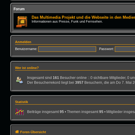
Forum
Das Multimedia Projekt und die Webseite in den Medie
Informationen aus Presse, Funk und Fernsehen.
Anmelden
Benutzername:
Passwort:
Wer ist online?
Insgesamt sind
161
Besucher online :: 0 sichtbare Mitglieder, 0 u
Der Besucherrekord liegt bei
3957
Besuchern, die am Do 7. Mai 20
Statistik
Beiträge insgesamt
95
• Themen insgesamt
95
• Mitglieder insge
Foren-Übersicht