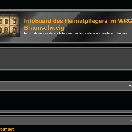
Infoboard des Heimatpflegers im WR
Braunschweig
Informationen zu Veranstaltungen, der Filmcollage und weiteren Themen
T
T
ormiert: