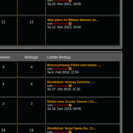
N
von
H.Krause
i
e
Sa 20. Nov 2021, 18:05
t
u
r
e
a
s
g
t
Was gibts im Wilden Westen Ar…
e
12
12
N
von
H.Krause
r
e
So 12. Nov 2023, 16:56
B
u
e
e
i
s
t
t
r
e
a
r
g
B
e
hemen
Beiträge
Letzter Beitrag
i
t
Braunschweig Filme und meine …
r
4
4
N
von
H.Krause
a
e
Sa 6. Feb 2016, 11:54
g
u
e
Rückblick: Vortrag Zeitreise …
s
4
4
N
von
H.Krause
t
e
So 27. Okt 2019, 11:10
e
u
r
e
B
s
e
Bilder vom Zusatz Termin / Ze…
t
3
3
i
N
von
H.Krause
e
t
e
So 16. Dez 2018, 09:05
r
r
u
B
a
e
e
g
s
i
t
t
e
r
Rückblick: Hotel Seela Do. 13…
r
19
19
a
N
von
H.Krause