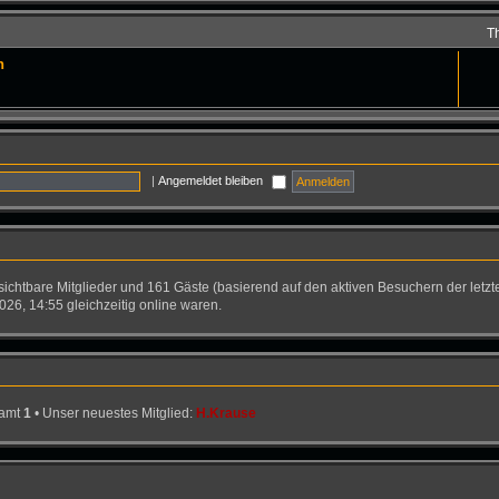
T
n
|
Angemeldet bleiben
nsichtbare Mitglieder und 161 Gäste (basierend auf den aktiven Besuchern der letzt
26, 14:55 gleichzeitig online waren.
samt
1
• Unser neuestes Mitglied:
H.Krause