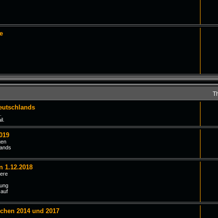
e
T
eutschlands
.
l.
019
gen
lands
n 1.12.2018
iere
tung
 auf
schen 2014 und 2017