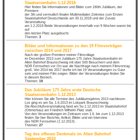
Staatseisenbahn 1.12.2018
Hier finden Sie Informationen und Bilder zum 180th Jubiläum, der
Premiere
der 3th und vermutlich finalen Multimedialen Zeitreise zum Ersten
Staatsbahnhof Deutschlands am 30.11.2018 und der Zusatz
Veranstaltung
am 1.2.2019 Beide Veranstaltungen innerhalb von 9 Wochen waren bis
auf
den letzten Platz ausgebucht.
Themen:
3
Bilder und Informationen zu den 19 Filmvorträgen
zwischen 2014 und 2017
Nach der großen Premiere meiner Filmcollage
im Dezember 2013 zum Jubiläum 175 Jahre Staatseisenbahn im
Alten Bahnhof Braunschweig mit über 500 Besuchern und dem
NDR Fernsehen vor Ort war die Nachfrage nach meinem Filmvortrag
groß. Von 2014 bis 2017 durfte ich bei 19 Veranstaltungen zu Gast
sein und meinen Film zeigen. Bilder der Veranstaltungen finden Sie
in diesem Bereich.
Themen:
19
Das Jubiläum 175 Jahre erste Deutsche
Staatseisenbahn 1.12.2013
Hier können Sie alle Termine des Jubiläumsjahres 2013 nachlesen.
Los ging es am Sa. 1.6.2013 im Lokpark Braunschweig.
Die Abschlußveranstaltung fand am So.1.12.2013 im Staatsbahnhof
(Ottmerbau) am Friedrich Wilhelm Platz statt.
Von den Veranstaltungen im Zeitraum vom 1.6. bis zum 1.12.2013
finden Sie hier Berichte, Artikel, Bilder und ein Interview
des NDR Fernsehen (1.12.2013) .
Themen:
27
Tag des offenen Denkmals im Alten Bahnhof
September 2010