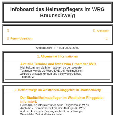
Infoboard des Heimatpflegers im WRG
Braunschweig
Anmelden
S
Foren-Übersicht
u
Aktuelle Zeit: Fr 7. Aug 2026, 20:02
c
1. Allgemeine Informationen
h
e
Aktuelle Termine und Infos zum Erhalt der DVD
Hier bekommen sie Informationen zu den aktuellen
Terminen,wie sie die Video-DVD der Multimedialen
Zeitreise erhalten können und viele weitere News.
Themen:
3
2. Heimatpflege im Westlichen-Ringgebiet in Braunschweig
Der Stadtteilheimatpfleger im Westlichen-Ringgebiet
informiert:
Heiko Krause informiert über seine Tätigkeiten im WRG.
Auch die Zusammenarbeit mit dem Kulturpunkt West
und den Events der Vortragsreihe Braunschweig im
Wandel der Zeit sind hier zu finden.