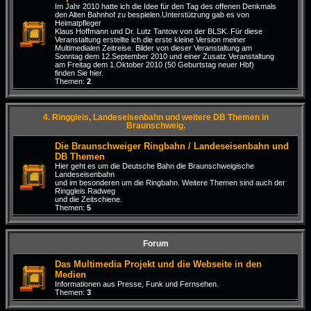
Im Jahr 2010 hatte ich die Idee für den Tag des offenen Denkmals
den Alten Bahnhof zu bespielen.Unterstützung gab es von
Heimatpfleger
Klaus Hoffmann und Dr. Lutz Tantow von der BLSK. Für diese
Veranstaltung erstellte ich die erste kleine Version meiner
Multimedialen Zeitreise. Bilder von dieser Veranstaltung am
Sonntag dem 12.September 2010 und einer Zusatz Veranstaltung
am Freitag dem 1.Oktober 2010 (50 Geburtstag neuer Hbf)
finden Sie hier.
Themen:
2
4. Ringgleis, Landeseisenbahn und weitere DB Themen in
Braunschweig.
Die Braunschweiger Ringbahn / Landeseisenbahn und
DB Themen
Hier geht es um die Deutsche Bahn die Braunschweigische
Landeseisenbahn
und im besonderen um die Ringbahn. Weitere Themen sind auch der
Ringgleis Radweg
und die Zeitschiene.
Themen:
5
Forum
Das Multimedia Projekt und die Webseite in den
Medien
Informationen aus Presse, Funk und Fernsehen.
Themen:
3