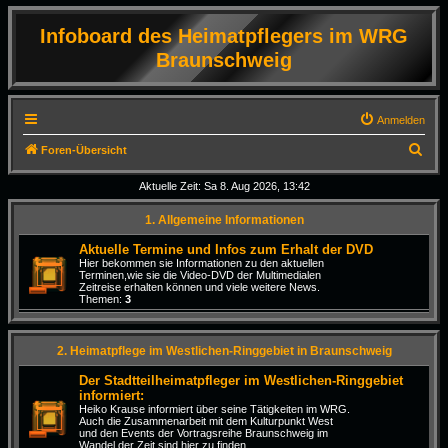
Infoboard des Heimatpflegers im WRG
Braunschweig
Anmelden
S
Foren-Übersicht
u
Aktuelle Zeit: Sa 8. Aug 2026, 13:42
c
1. Allgemeine Informationen
h
e
Aktuelle Termine und Infos zum Erhalt der DVD
Hier bekommen sie Informationen zu den aktuellen
Terminen,wie sie die Video-DVD der Multimedialen
Zeitreise erhalten können und viele weitere News.
Themen:
3
2. Heimatpflege im Westlichen-Ringgebiet in Braunschweig
Der Stadtteilheimatpfleger im Westlichen-Ringgebiet
informiert:
Heiko Krause informiert über seine Tätigkeiten im WRG.
Auch die Zusammenarbeit mit dem Kulturpunkt West
und den Events der Vortragsreihe Braunschweig im
Wandel der Zeit sind hier zu finden.