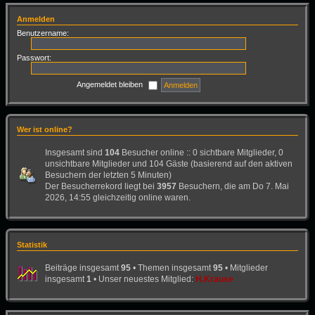
Anmelden
Benutzername:
Passwort:
Angemeldet bleiben
Wer ist online?
Insgesamt sind
104
Besucher online :: 0 sichtbare Mitglieder, 0
unsichtbare Mitglieder und 104 Gäste (basierend auf den aktiven
Besuchern der letzten 5 Minuten)
Der Besucherrekord liegt bei
3957
Besuchern, die am Do 7. Mai
2026, 14:55 gleichzeitig online waren.
Statistik
Beiträge insgesamt
95
• Themen insgesamt
95
• Mitglieder
insgesamt
1
• Unser neuestes Mitglied:
H.Krause