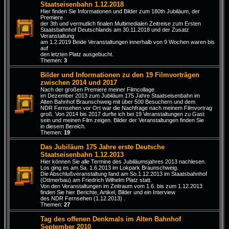
Staatseisenbahn 1.12.2018
Hier finden Sie Informationen und Bilder zum 180th Jubiläum, der
Premiere
der 3th und vermutlich finalen Multimedialen Zeitreise zum Ersten
Staatsbahnhof Deutschlands am 30.11.2018 und der Zusatz
Veranstaltung
am 1.2.2019 Beide Veranstaltungen innerhalb von 9 Wochen waren bis
auf
den letzten Platz ausgebucht.
Themen:
3
Bilder und Informationen zu den 19 Filmvorträgen
zwischen 2014 und 2017
Nach der großen Premiere meiner Filmcollage
im Dezember 2013 zum Jubiläum 175 Jahre Staatseisenbahn im
Alten Bahnhof Braunschweig mit über 500 Besuchern und dem
NDR Fernsehen vor Ort war die Nachfrage nach meinem Filmvortrag
groß. Von 2014 bis 2017 durfte ich bei 19 Veranstaltungen zu Gast
sein und meinen Film zeigen. Bilder der Veranstaltungen finden Sie
in diesem Bereich.
Themen:
19
Das Jubiläum 175 Jahre erste Deutsche
Staatseisenbahn 1.12.2013
Hier können Sie alle Termine des Jubiläumsjahres 2013 nachlesen.
Los ging es am Sa. 1.6.2013 im Lokpark Braunschweig.
Die Abschlußveranstaltung fand am So.1.12.2013 im Staatsbahnhof
(Ottmerbau) am Friedrich Wilhelm Platz statt.
Von den Veranstaltungen im Zeitraum vom 1.6. bis zum 1.12.2013
finden Sie hier Berichte, Artikel, Bilder und ein Interview
des NDR Fernsehen (1.12.2013) .
Themen:
27
Tag des offenen Denkmals im Alten Bahnhof
September 2010