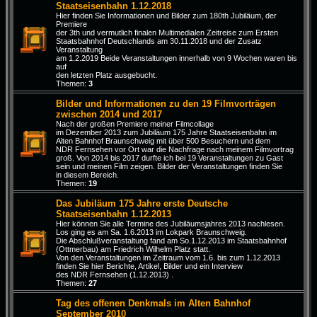
Staatseisenbahn 1.12.2018
Hier finden Sie Informationen und Bilder zum 180th Jubiläum, der
Premiere
der 3th und vermutlich finalen Multimedialen Zeitreise zum Ersten
Staatsbahnhof Deutschlands am 30.11.2018 und der Zusatz
Veranstaltung
am 1.2.2019 Beide Veranstaltungen innerhalb von 9 Wochen waren bis
auf
den letzten Platz ausgebucht.
Themen:
3
Bilder und Informationen zu den 19 Filmvorträgen
zwischen 2014 und 2017
Nach der großen Premiere meiner Filmcollage
im Dezember 2013 zum Jubiläum 175 Jahre Staatseisenbahn im
Alten Bahnhof Braunschweig mit über 500 Besuchern und dem
NDR Fernsehen vor Ort war die Nachfrage nach meinem Filmvortrag
groß. Von 2014 bis 2017 durfte ich bei 19 Veranstaltungen zu Gast
sein und meinen Film zeigen. Bilder der Veranstaltungen finden Sie
in diesem Bereich.
Themen:
19
Das Jubiläum 175 Jahre erste Deutsche
Staatseisenbahn 1.12.2013
Hier können Sie alle Termine des Jubiläumsjahres 2013 nachlesen.
Los ging es am Sa. 1.6.2013 im Lokpark Braunschweig.
Die Abschlußveranstaltung fand am So.1.12.2013 im Staatsbahnhof
(Ottmerbau) am Friedrich Wilhelm Platz statt.
Von den Veranstaltungen im Zeitraum vom 1.6. bis zum 1.12.2013
finden Sie hier Berichte, Artikel, Bilder und ein Interview
des NDR Fernsehen (1.12.2013) .
Themen:
27
Tag des offenen Denkmals im Alten Bahnhof
September 2010