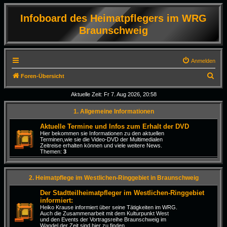
Infoboard des Heimatpflegers im WRG
Braunschweig
Anmelden
S
Foren-Übersicht
u
Aktuelle Zeit: Fr 7. Aug 2026, 20:58
c
1. Allgemeine Informationen
h
e
Aktuelle Termine und Infos zum Erhalt der DVD
Hier bekommen sie Informationen zu den aktuellen
Terminen,wie sie die Video-DVD der Multimedialen
Zeitreise erhalten können und viele weitere News.
Themen:
3
2. Heimatpflege im Westlichen-Ringgebiet in Braunschweig
Der Stadtteilheimatpfleger im Westlichen-Ringgebiet
informiert:
Heiko Krause informiert über seine Tätigkeiten im WRG.
Auch die Zusammenarbeit mit dem Kulturpunkt West
und den Events der Vortragsreihe Braunschweig im
Wandel der Zeit sind hier zu finden.