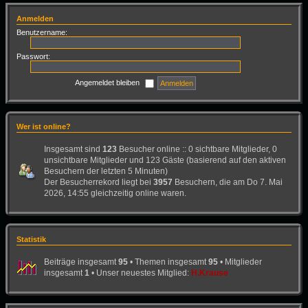
Anmelden
Benutzername:
Passwort:
Angemeldet bleiben
Wer ist online?
Insgesamt sind
123
Besucher online :: 0 sichtbare Mitglieder, 0
unsichtbare Mitglieder und 123 Gäste (basierend auf den aktiven
Besuchern der letzten 5 Minuten)
Der Besucherrekord liegt bei
3957
Besuchern, die am Do 7. Mai
2026, 14:55 gleichzeitig online waren.
Statistik
Beiträge insgesamt
95
• Themen insgesamt
95
• Mitglieder
insgesamt
1
• Unser neuestes Mitglied:
H.Krause