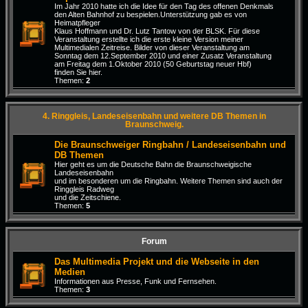
Im Jahr 2010 hatte ich die Idee für den Tag des offenen Denkmals
den Alten Bahnhof zu bespielen.Unterstützung gab es von
Heimatpfleger
Klaus Hoffmann und Dr. Lutz Tantow von der BLSK. Für diese
Veranstaltung erstellte ich die erste kleine Version meiner
Multimedialen Zeitreise. Bilder von dieser Veranstaltung am
Sonntag dem 12.September 2010 und einer Zusatz Veranstaltung
am Freitag dem 1.Oktober 2010 (50 Geburtstag neuer Hbf)
finden Sie hier.
Themen:
2
4. Ringgleis, Landeseisenbahn und weitere DB Themen in
Braunschweig.
Die Braunschweiger Ringbahn / Landeseisenbahn und
DB Themen
Hier geht es um die Deutsche Bahn die Braunschweigische
Landeseisenbahn
und im besonderen um die Ringbahn. Weitere Themen sind auch der
Ringgleis Radweg
und die Zeitschiene.
Themen:
5
Forum
Das Multimedia Projekt und die Webseite in den
Medien
Informationen aus Presse, Funk und Fernsehen.
Themen:
3