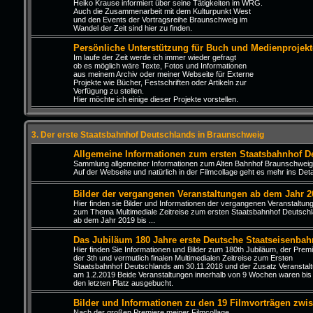
Heiko Krause informiert über seine Tätigkeiten im WRG.
Auch die Zusammenarbeit mit dem Kulturpunkt West
und den Events der Vortragsreihe Braunschweig im
Wandel der Zeit sind hier zu finden.
Persönliche Unterstützung für Buch und Medienprojekt
Im laufe der Zeit werde ich immer wieder gefragt
ob es möglich wäre Texte, Fotos und Informationen
aus meinem Archiv oder meiner Webseite für Externe
Projekte wie Bücher, Festschriften oder Artikeln zur
Verfügung zu stellen.
Hier möchte ich einige dieser Projekte vorstellen.
3. Der erste Staatsbahnhof Deutschlands in Braunschweig
Allgemeine Informationen zum ersten Staatsbahnhof D
Sammlung allgemeiner Informationen zum Alten Bahnhof Braunschweig
Auf der Webseite und natürlich in der Filmcollage geht es mehr ins Detai
Bilder der vergangenen Veranstaltungen ab dem Jahr 2
Hier finden sie Bilder und Informationen der vergangenen Veranstaltun
zum Thema Multimediale Zeitreise zum ersten Staatsbahnhof Deutsch
ab dem Jahr 2019 bis ...
Das Jubiläum 180 Jahre erste Deutsche Staatseisenbah
Hier finden Sie Informationen und Bilder zum 180th Jubiläum, der Prem
der 3th und vermutlich finalen Multimedialen Zeitreise zum Ersten
Staatsbahnhof Deutschlands am 30.11.2018 und der Zusatz Veranstal
am 1.2.2019 Beide Veranstaltungen innerhalb von 9 Wochen waren bis
den letzten Platz ausgebucht.
Bilder und Informationen zu den 19 Filmvorträgen zwi
Nach der großen Premiere meiner Filmcollage