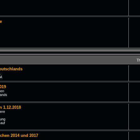
e
T
eutschlands
.
l.
019
gen
lands
n 1.12.2018
iere
tung
 auf
schen 2014 und 2017