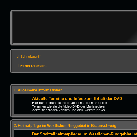
Schnellzugriff
Foren-Übersicht
1. Allgemeine Informationen
Aktuelle Termine und Infos zum Erhalt der DVD
Hier bekommen sie Informationen zu den aktuellen
Terminen,wie sie die Video-DVD der Multimedialen
Zeitreise erhalten können und viele weitere News.
2. Heimatpflege im Westlichen-Ringgebiet in Braunschweig
Der Stadtteilheimatpfleger im Westlichen-Ringgebiet inf