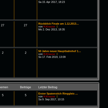
B
g
e
Sa 15. Apr 2017, 18:23
e
u
i
e
t
s
r
t
a
e
g
r
B
Rückblick Finale am 1.12.2013…
e
27
27
N
von
H.Krause
i
e
Mo 2. Dez 2013, 18:35
t
u
r
e
a
s
g
t
e
r
B
50 Jahre neuer Hauptbahnhof 1…
e
2
2
N
von
H.Krause
i
e
So 17. Feb 2019, 13:09
t
u
r
e
a
s
g
t
e
r
B
e
i
t
hemen
Beiträge
Letzter Beitrag
r
a
Erster Spatenstich Ringgleis …
g
5
5
N
von
H.Krause
e
Sa 9. Sep 2017, 10:15
u
e
s