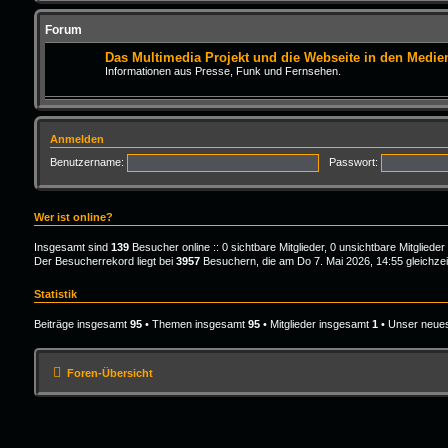
Forum
Das Multimedia Projekt und die Webseite in den Medie
Informationen aus Presse, Funk und Fernsehen.
Anmelden
Benutzername:
Passwort:
Wer ist online?
Insgesamt sind
139
Besucher online :: 0 sichtbare Mitglieder, 0 unsichtbare Mitglied
Der Besucherrekord liegt bei
3957
Besuchern, die am Do 7. Mai 2026, 14:55 gleichzeit
Statistik
Beiträge insgesamt
95
• Themen insgesamt
95
• Mitglieder insgesamt
1
• Unser neues
Foren-Übersicht