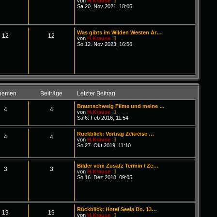
N
von
H.Krause
i
e
Sa 20. Nov 2021, 18:05
t
u
r
e
a
s
g
t
Was gibts im Wilden Westen Ar…
e
12
12
N
von
H.Krause
r
e
So 12. Nov 2023, 16:56
B
u
e
e
i
s
t
t
r
e
a
r
g
B
e
hemen
Beiträge
Letzter Beitrag
i
t
Braunschweig Filme und meine …
r
4
4
N
von
H.Krause
a
e
Sa 6. Feb 2016, 11:54
g
u
e
Rückblick: Vortrag Zeitreise …
s
4
4
N
von
H.Krause
t
e
So 27. Okt 2019, 11:10
e
u
r
e
B
s
e
Bilder vom Zusatz Termin / Ze…
t
3
3
i
N
von
H.Krause
e
t
e
So 16. Dez 2018, 09:05
r
r
u
B
a
e
e
g
s
i
t
t
e
r
Rückblick: Hotel Seela Do. 13…
r
19
19
a
N
von
H.Krause