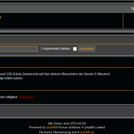
T
n
|
Angemeldet bleiben
er und 139 Gäste (basierend auf den aktiven Besuchern der letzten 5 Minuten)
ig online waren.
tes Mitglied:
H.Krause
Alle Zeiten sind
UTC+02:00
Powered by
phpBB
® Forum Software © phpBB Limited
Deutsche Übersetzung durch
phpBB.de