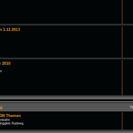
n 1.12.2013
r 2010
er
g.
T
 DB Themen
senbahn
inggleis Radweg