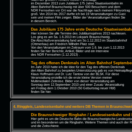
im Dezember 2013 zum Jubiläum 175 Jahre Staatseisenbahn im
Alten Bahnhof Braunschweig mit über 500 Besuchern und dem
NDR Fernsehen vor Ort war die Nachfrage nach meinem Filmvortrag
groß. Von 2014 bis 2017 durfte ich bei 19 Veranstaltungen zu Gast
sein und meinen Film zeigen. Bilder der Veranstaltungen finden Sie
in diesem Bereich.
Das Jubiläum 175 Jahre erste Deutsche Staatseisenbah
Hier können Sie alle Termine des Jubiläumsjahres 2013 nachlesen.
Los ging es am Sa. 1.6.2013 im Lokpark Braunschweig.
Die Abschlußveranstaltung fand am So.1.12.2013 im Staatsbahnhof
(Ottmerbau) am Friedrich Wilhelm Platz statt.
Von den Veranstaltungen im Zeitraum vom 1.6. bis zum 1.12.2013
finden Sie hier Berichte, Artikel, Bilder und ein Interview
des NDR Fernsehen (1.12.2013) .
Tag des offenen Denkmals im Alten Bahnhof Septembe
Im Jahr 2010 hatte ich die Idee für den Tag des offenen Denkmals
den Alten Bahnhof zu bespielen.Unterstützung gab es von Heimatpfleg
Klaus Hoffmann und Dr. Lutz Tantow von der BLSK. Für diese
Veranstaltung erstellte ich die erste kleine Version meiner
Multimedialen Zeitreise. Bilder von dieser Veranstaltung am
Sonntag dem 12.September 2010 und einer Zusatz Veranstaltung
am Freitag dem 1.Oktober 2010 (50 Geburtstag neuer Hbf)
finden Sie hier.
4. Ringgleis, Landeseisenbahn und weitere DB Themen in Braunschwei
Die Braunschweiger Ringbahn / Landeseisenbahn und
Hier geht es um die Deutsche Bahn die Braunschweigische Landesei
und im besonderen um die Ringbahn. Weitere Themen sind auch der R
und die Zeitschiene.