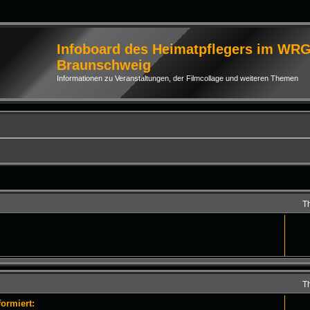
Infoboard des Heimatpflegers im WR
Braunschweig
Informationen zu Veranstaltungen, der Filmcollage und weiteren Themen
T
T
ormiert: