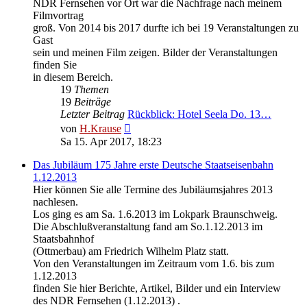
NDR Fernsehen vor Ort war die Nachfrage nach meinem
Filmvortrag
groß. Von 2014 bis 2017 durfte ich bei 19 Veranstaltungen zu
Gast
sein und meinen Film zeigen. Bilder der Veranstaltungen
finden Sie
in diesem Bereich.
19
Themen
19
Beiträge
Letzter Beitrag
Rückblick: Hotel Seela Do. 13…
Neuester
von
H.Krause
Beitrag
Sa 15. Apr 2017, 18:23
Das Jubiläum 175 Jahre erste Deutsche Staatseisenbahn
1.12.2013
Hier können Sie alle Termine des Jubiläumsjahres 2013
nachlesen.
Los ging es am Sa. 1.6.2013 im Lokpark Braunschweig.
Die Abschlußveranstaltung fand am So.1.12.2013 im
Staatsbahnhof
(Ottmerbau) am Friedrich Wilhelm Platz statt.
Von den Veranstaltungen im Zeitraum vom 1.6. bis zum
1.12.2013
finden Sie hier Berichte, Artikel, Bilder und ein Interview
des NDR Fernsehen (1.12.2013) .