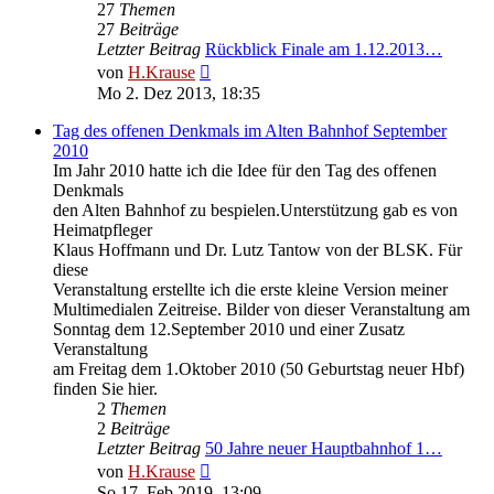
27
Themen
27
Beiträge
Letzter Beitrag
Rückblick Finale am 1.12.2013…
Neuester
von
H.Krause
Beitrag
Mo 2. Dez 2013, 18:35
Tag des offenen Denkmals im Alten Bahnhof September
2010
Im Jahr 2010 hatte ich die Idee für den Tag des offenen
Denkmals
den Alten Bahnhof zu bespielen.Unterstützung gab es von
Heimatpfleger
Klaus Hoffmann und Dr. Lutz Tantow von der BLSK. Für
diese
Veranstaltung erstellte ich die erste kleine Version meiner
Multimedialen Zeitreise. Bilder von dieser Veranstaltung am
Sonntag dem 12.September 2010 und einer Zusatz
Veranstaltung
am Freitag dem 1.Oktober 2010 (50 Geburtstag neuer Hbf)
finden Sie hier.
2
Themen
2
Beiträge
Letzter Beitrag
50 Jahre neuer Hauptbahnhof 1…
Neuester
von
H.Krause
Beitrag
So 17. Feb 2019, 13:09