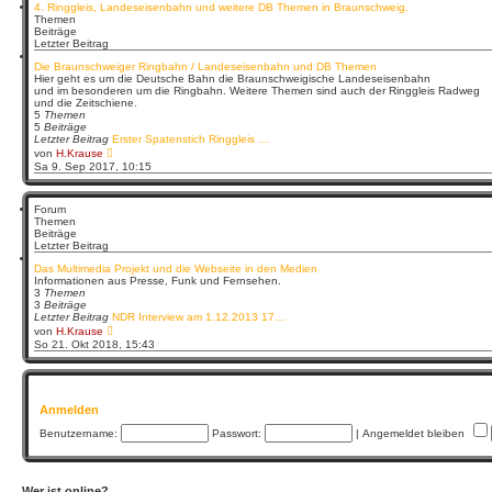
4. Ringgleis, Landeseisenbahn und weitere DB Themen in Braunschweig.
t
Themen
e
Beiträge
r
Letzter Beitrag
B
e
Die Braunschweiger Ringbahn / Landeseisenbahn und DB Themen
i
Hier geht es um die Deutsche Bahn die Braunschweigische Landeseisenbahn
t
und im besonderen um die Ringbahn. Weitere Themen sind auch der Ringgleis Radweg
r
und die Zeitschiene.
a
5
Themen
g
5
Beiträge
Letzter Beitrag
Erster Spatenstich Ringgleis …
N
von
H.Krause
e
Sa 9. Sep 2017, 10:15
u
e
s
Forum
t
Themen
e
Beiträge
r
Letzter Beitrag
B
e
Das Multimedia Projekt und die Webseite in den Medien
i
Informationen aus Presse, Funk und Fernsehen.
t
3
Themen
r
3
Beiträge
a
Letzter Beitrag
NDR Interview am 1.12.2013 17…
g
N
von
H.Krause
e
So 21. Okt 2018, 15:43
u
e
s
t
e
Anmelden
r
B
Benutzername:
Passwort:
|
Angemeldet bleiben
e
i
t
r
a
Wer ist online?