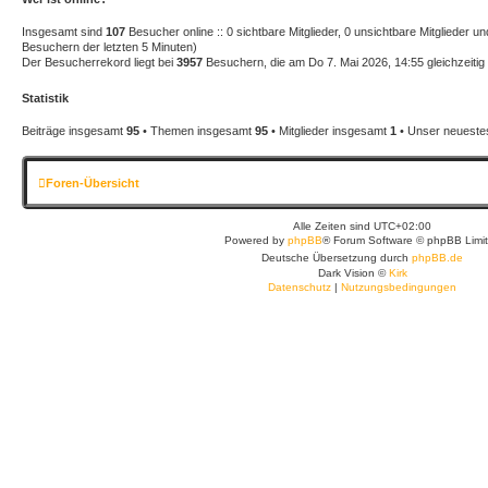
g
Insgesamt sind
107
Besucher online :: 0 sichtbare Mitglieder, 0 unsichtbare Mitglieder 
Besuchern der letzten 5 Minuten)
Der Besucherrekord liegt bei
3957
Besuchern, die am Do 7. Mai 2026, 14:55 gleichzeitig 
Statistik
Beiträge insgesamt
95
• Themen insgesamt
95
• Mitglieder insgesamt
1
• Unser neuestes
Foren-Übersicht
Alle Zeiten sind
UTC+02:00
Powered by
phpBB
® Forum Software © phpBB Limi
Deutsche Übersetzung durch
phpBB.de
Dark Vision ©
Kirk
Datenschutz
|
Nutzungsbedingungen