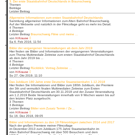
3. Der erste Staatsbahnhof Deutschlands in Braunschweig
t
Themen
e
Beiträge
r
Letzter Beitrag
B
e
Allgemeine Informationen zum ersten Staatsbahnhof Deutschlands
i
Sammlung allgemeiner Informationen zum Alten Bahnhof Braunschweig.
t
Auf der Webseite und natürlich in der Filmcollage geht es mehr ins Detail.
r
4
Themen
a
4
Beiträge
g
Letzter Beitrag
Braunschweig Filme und meine …
N
von
H.Krause
e
Sa 6. Feb 2016, 11:54
u
e
Bilder der vergangenen Veranstaltungen ab dem Jahr 2019
s
Hier finden sie Bilder und Informationen der vergangenen Veranstaltungen
t
zum Thema Multimediale Zeitreise zum ersten Staatsbahnhof Deutschlands
e
ab dem Jahr 2019 bis ...
r
4
Themen
B
4
Beiträge
e
Letzter Beitrag
Rückblick: Vortrag Zeitreise …
i
N
von
H.Krause
t
e
So 27. Okt 2019, 11:10
r
u
a
e
Das Jubiläum 180 Jahre erste Deutsche Staatseisenbahn 1.12.2018
g
s
Hier finden Sie Informationen und Bilder zum 180th Jubiläum, der Premiere
t
der 3th und vermutlich finalen Multimedialen Zeitreise zum Ersten
e
Staatsbahnhof Deutschlands am 30.11.2018 und der Zusatz Veranstaltung
r
am 1.2.2019 Beide Veranstaltungen innerhalb von 9 Wochen waren bis auf
B
den letzten Platz ausgebucht.
e
3
Themen
i
3
Beiträge
t
Letzter Beitrag
Bilder vom Zusatz Termin / Ze…
r
N
von
H.Krause
a
e
So 16. Dez 2018, 09:05
g
u
e
Bilder und Informationen zu den 19 Filmvorträgen zwischen 2014 und 2017
s
Nach der großen Premiere meiner Filmcollage
t
im Dezember 2013 zum Jubiläum 175 Jahre Staatseisenbahn im
e
Alten Bahnhof Braunschweig mit über 500 Besuchern und dem
r