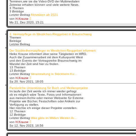
Terminen,wie sie die Video-DVD der Multimedialen
Zeitreise erhalten können und viele weitere News.
3
Themen
3
Beiträge
Letzter Beitrag
Aktivitäten ab 2021
N
von
H.Krause
e
Mo 21. Dez 2020, 15:21
u
e
s
2. Heimatpflege im Westlichen-Ringgebiet in Braunschweig
t
Themen
e
Beiträge
r
Letzter Beitrag
B
e
Der Stadtteilheimatpfleger im Westlichen-Ringgebiet informiert:
i
Heiko Krause informiert über seine Tätigkeiten im WRG.
t
Auch die Zusammenarbeit mit dem Kulturpunkt West
r
und den Events der Vortragsreihe Braunschweig im
a
Wandel der Zeit sind hier zu finden.
g
13
Themen
13
Beiträge
Letzter Beitrag
Veranstaltung in Stöckheim Ku…
N
von
H.Krause
e
Sa 20. Nov 2021, 18:05
u
e
Persönliche Unterstützung für Buch und Medienprojekte
s
Im laufe der Zeit werde ich immer wieder gefragt
t
ob es möglich wäre Texte, Fotos und Informationen
e
aus meinem Archiv oder meiner Webseite für Externe
r
Projekte wie Bücher, Festschriften oder Artikeln zur
B
Verfügung zu stellen.
e
Hier möchte ich einige dieser Projekte vorstellen.
i
12
Themen
t
12
Beiträge
r
Letzter Beitrag
Was gibts im Wilden Westen Ar…
a
N
von
H.Krause
g
e
So 12. Nov 2023, 16:56
u
e
s