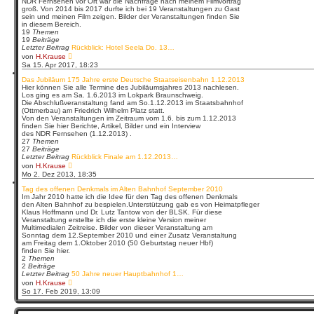
NDR Fernsehen vor Ort war die Nachfrage nach meinem Filmvortrag
B
groß. Von 2014 bis 2017 durfte ich bei 19 Veranstaltungen zu Gast
e
sein und meinen Film zeigen. Bilder der Veranstaltungen finden Sie
i
in diesem Bereich.
t
19
Themen
r
19
Beiträge
a
Letzter Beitrag
Rückblick: Hotel Seela Do. 13…
g
N
von
H.Krause
e
Sa 15. Apr 2017, 18:23
u
e
Das Jubiläum 175 Jahre erste Deutsche Staatseisenbahn 1.12.2013
s
Hier können Sie alle Termine des Jubiläumsjahres 2013 nachlesen.
t
Los ging es am Sa. 1.6.2013 im Lokpark Braunschweig.
e
Die Abschlußveranstaltung fand am So.1.12.2013 im Staatsbahnhof
r
(Ottmerbau) am Friedrich Wilhelm Platz statt.
B
Von den Veranstaltungen im Zeitraum vom 1.6. bis zum 1.12.2013
e
finden Sie hier Berichte, Artikel, Bilder und ein Interview
i
des NDR Fernsehen (1.12.2013) .
t
27
Themen
r
27
Beiträge
a
Letzter Beitrag
Rückblick Finale am 1.12.2013…
g
N
von
H.Krause
e
Mo 2. Dez 2013, 18:35
u
e
Tag des offenen Denkmals im Alten Bahnhof September 2010
s
Im Jahr 2010 hatte ich die Idee für den Tag des offenen Denkmals
t
den Alten Bahnhof zu bespielen.Unterstützung gab es von Heimatpfleger
e
Klaus Hoffmann und Dr. Lutz Tantow von der BLSK. Für diese
r
Veranstaltung erstellte ich die erste kleine Version meiner
B
Multimedialen Zeitreise. Bilder von dieser Veranstaltung am
e
Sonntag dem 12.September 2010 und einer Zusatz Veranstaltung
i
am Freitag dem 1.Oktober 2010 (50 Geburtstag neuer Hbf)
t
finden Sie hier.
r
2
Themen
a
2
Beiträge
g
Letzter Beitrag
50 Jahre neuer Hauptbahnhof 1…
N
von
H.Krause
e
So 17. Feb 2019, 13:09
u
e
s