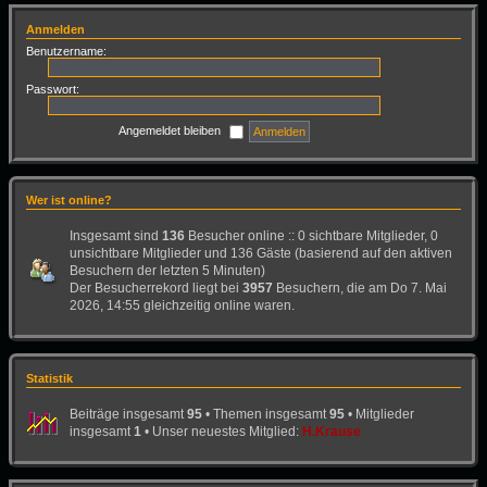
Anmelden
Benutzername:
Passwort:
Angemeldet bleiben
Wer ist online?
Insgesamt sind
136
Besucher online :: 0 sichtbare Mitglieder, 0
unsichtbare Mitglieder und 136 Gäste (basierend auf den aktiven
Besuchern der letzten 5 Minuten)
Der Besucherrekord liegt bei
3957
Besuchern, die am Do 7. Mai
2026, 14:55 gleichzeitig online waren.
Statistik
Beiträge insgesamt
95
• Themen insgesamt
95
• Mitglieder
insgesamt
1
• Unser neuestes Mitglied:
H.Krause