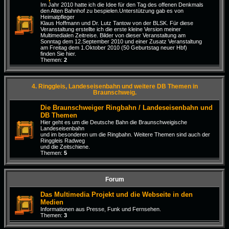
Im Jahr 2010 hatte ich die Idee für den Tag des offenen Denkmals
den Alten Bahnhof zu bespielen.Unterstützung gab es von
Heimatpfleger
Klaus Hoffmann und Dr. Lutz Tantow von der BLSK. Für diese
Veranstaltung erstellte ich die erste kleine Version meiner
Multimedialen Zeitreise. Bilder von dieser Veranstaltung am
Sonntag dem 12.September 2010 und einer Zusatz Veranstaltung
am Freitag dem 1.Oktober 2010 (50 Geburtstag neuer Hbf)
finden Sie hier.
Themen:
2
4. Ringgleis, Landeseisenbahn und weitere DB Themen in
Braunschweig.
Die Braunschweiger Ringbahn / Landeseisenbahn und
DB Themen
Hier geht es um die Deutsche Bahn die Braunschweigische
Landeseisenbahn
und im besonderen um die Ringbahn. Weitere Themen sind auch der
Ringgleis Radweg
und die Zeitschiene.
Themen:
5
Forum
Das Multimedia Projekt und die Webseite in den
Medien
Informationen aus Presse, Funk und Fernsehen.
Themen:
3