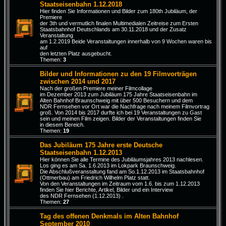
Staatseisenbahn 1.12.2018
Hier finden Sie Informationen und Bilder zum 180th Jubiläum, der
Premiere
der 3th und vermutlich finalen Multimedialen Zeitreise zum Ersten
Staatsbahnhof Deutschlands am 30.11.2018 und der Zusatz
Veranstaltung
am 1.2.2019 Beide Veranstaltungen innerhalb von 9 Wochen waren bis
auf
den letzten Platz ausgebucht.
Themen:
3
Bilder und Informationen zu den 19 Filmvorträgen
zwischen 2014 und 2017
Nach der großen Premiere meiner Filmcollage
im Dezember 2013 zum Jubiläum 175 Jahre Staatseisenbahn im
Alten Bahnhof Braunschweig mit über 500 Besuchern und dem
NDR Fernsehen vor Ort war die Nachfrage nach meinem Filmvortrag
groß. Von 2014 bis 2017 durfte ich bei 19 Veranstaltungen zu Gast
sein und meinen Film zeigen. Bilder der Veranstaltungen finden Sie
in diesem Bereich.
Themen:
19
Das Jubiläum 175 Jahre erste Deutsche
Staatseisenbahn 1.12.2013
Hier können Sie alle Termine des Jubiläumsjahres 2013 nachlesen.
Los ging es am Sa. 1.6.2013 im Lokpark Braunschweig.
Die Abschlußveranstaltung fand am So.1.12.2013 im Staatsbahnhof
(Ottmerbau) am Friedrich Wilhelm Platz statt.
Von den Veranstaltungen im Zeitraum vom 1.6. bis zum 1.12.2013
finden Sie hier Berichte, Artikel, Bilder und ein Interview
des NDR Fernsehen (1.12.2013) .
Themen:
27
Tag des offenen Denkmals im Alten Bahnhof
September 2010