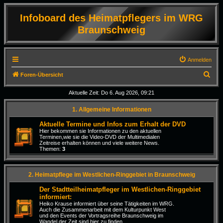
Infoboard des Heimatpflegers im WRG
Braunschweig
Anmelden
S
Foren-Übersicht
u
Aktuelle Zeit: Do 6. Aug 2026, 09:21
c
1. Allgemeine Informationen
h
e
Aktuelle Termine und Infos zum Erhalt der DVD
Hier bekommen sie Informationen zu den aktuellen
Terminen,wie sie die Video-DVD der Multimedialen
Zeitreise erhalten können und viele weitere News.
Themen:
3
2. Heimatpflege im Westlichen-Ringgebiet in Braunschweig
Der Stadtteilheimatpfleger im Westlichen-Ringgebiet
informiert:
Heiko Krause informiert über seine Tätigkeiten im WRG.
Auch die Zusammenarbeit mit dem Kulturpunkt West
und den Events der Vortragsreihe Braunschweig im
Wandel der Zeit sind hier zu finden.