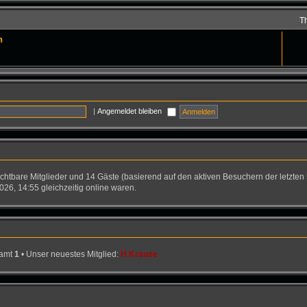
T
n
|
Angemeldet bleiben
sichtbare Mitglieder und 14 Gäste (basierend auf den aktiven Besuchern der letzten
26, 14:55 gleichzeitig online waren.
samt
1
• Unser neuestes Mitglied:
H.Krause