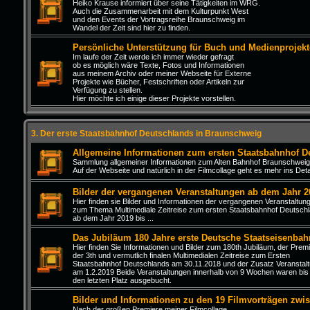
Heiko Krause informiert über seine Tätigkeiten im WRG.
Auch die Zusammenarbeit mit dem Kulturpunkt West
und den Events der Vortragsreihe Braunschweig im
Wandel der Zeit sind hier zu finden.
Persönliche Unterstützung für Buch und Medienprojekt
Im laufe der Zeit werde ich immer wieder gefragt
ob es möglich wäre Texte, Fotos und Informationen
aus meinem Archiv oder meiner Webseite für Externe
Projekte wie Bücher, Festschriften oder Artikeln zur
Verfügung zu stellen.
Hier möchte ich einige dieser Projekte vorstellen.
3. Der erste Staatsbahnhof Deutschlands in Braunschweig
Allgemeine Informationen zum ersten Staatsbahnhof D
Sammlung allgemeiner Informationen zum Alten Bahnhof Braunschweig
Auf der Webseite und natürlich in der Filmcollage geht es mehr ins Detai
Bilder der vergangenen Veranstaltungen ab dem Jahr 2
Hier finden sie Bilder und Informationen der vergangenen Veranstaltun
zum Thema Multimediale Zeitreise zum ersten Staatsbahnhof Deutsch
ab dem Jahr 2019 bis ...
Das Jubiläum 180 Jahre erste Deutsche Staatseisenbah
Hier finden Sie Informationen und Bilder zum 180th Jubiläum, der Prem
der 3th und vermutlich finalen Multimedialen Zeitreise zum Ersten
Staatsbahnhof Deutschlands am 30.11.2018 und der Zusatz Veranstal
am 1.2.2019 Beide Veranstaltungen innerhalb von 9 Wochen waren bis
den letzten Platz ausgebucht.
Bilder und Informationen zu den 19 Filmvorträgen zwi
Nach der großen Premiere meiner Filmcollage