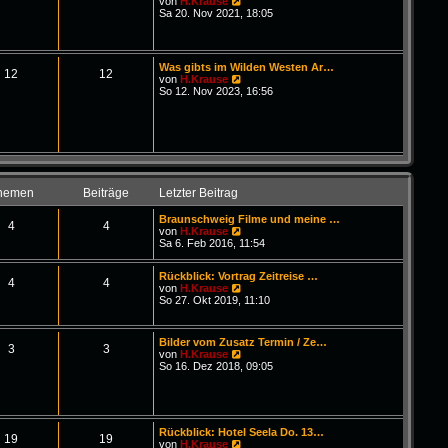
N
von
H.Krause
i
e
Sa 20. Nov 2021, 18:05
t
u
r
e
a
s
g
t
Was gibts im Wilden Westen Ar…
e
12
12
N
von
H.Krause
r
e
So 12. Nov 2023, 16:56
B
u
e
e
i
s
t
t
r
e
a
r
g
B
e
hemen
Beiträge
Letzter Beitrag
i
t
Braunschweig Filme und meine …
r
4
4
N
von
H.Krause
a
e
Sa 6. Feb 2016, 11:54
g
u
e
Rückblick: Vortrag Zeitreise …
s
4
4
N
von
H.Krause
t
e
So 27. Okt 2019, 11:10
e
u
r
e
B
s
e
Bilder vom Zusatz Termin / Ze…
t
3
3
i
N
von
H.Krause
e
t
e
So 16. Dez 2018, 09:05
r
r
u
B
a
e
e
g
s
i
t
t
e
r
Rückblick: Hotel Seela Do. 13…
r
19
19
a
N
von
H.Krause