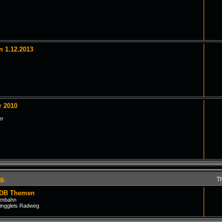
n 1.12.2013
r 2010
er
g.
T
 DB Themen
senbahn
inggleis Radweg