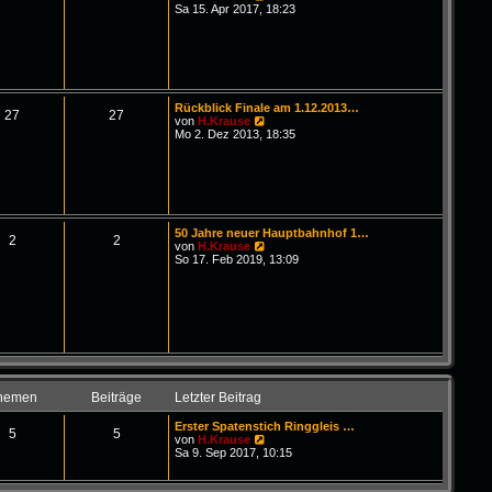
B
g
e
Sa 15. Apr 2017, 18:23
e
u
i
e
t
s
r
t
a
e
g
r
B
Rückblick Finale am 1.12.2013…
e
27
27
N
von
H.Krause
i
e
Mo 2. Dez 2013, 18:35
t
u
r
e
a
s
g
t
e
r
B
50 Jahre neuer Hauptbahnhof 1…
e
2
2
N
von
H.Krause
i
e
So 17. Feb 2019, 13:09
t
u
r
e
a
s
g
t
e
r
B
e
i
t
hemen
Beiträge
Letzter Beitrag
r
a
Erster Spatenstich Ringgleis …
g
5
5
N
von
H.Krause
e
Sa 9. Sep 2017, 10:15
u
e
s