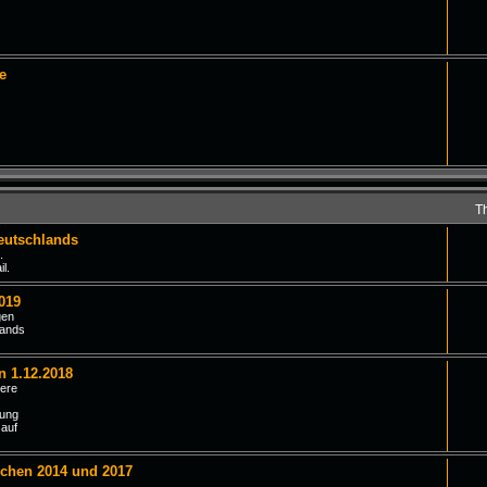
e
T
eutschlands
.
l.
019
gen
lands
n 1.12.2018
iere
tung
 auf
schen 2014 und 2017