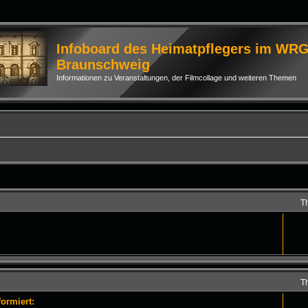
Infoboard des Heimatpflegers im WR
Braunschweig
Informationen zu Veranstaltungen, der Filmcollage und weiteren Themen
T
T
ormiert: