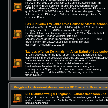
im Dezember 2013 zum Jubiläum 175 Jahre Staatseisenbahn im
Alten Bahnhof Braunschweig mit über 500 Besuchern und dem
NDR Fernsehen vor Ort war die Nachfrage nach meinem Filmvortrag
groß. Von 2014 bis 2017 durfte ich bei 19 Veranstaltungen zu Gast
sein und meinen Film zeigen. Bilder der Veranstaltungen finden Sie
in diesem Bereich.
Das Jubiläum 175 Jahre erste Deutsche Staatseisenbah
Hier können Sie alle Termine des Jubiläumsjahres 2013 nachlesen.
Los ging es am Sa. 1.6.2013 im Lokpark Braunschweig.
Die Abschlußveranstaltung fand am So.1.12.2013 im Staatsbahnhof
(Ottmerbau) am Friedrich Wilhelm Platz statt.
Von den Veranstaltungen im Zeitraum vom 1.6. bis zum 1.12.2013
finden Sie hier Berichte, Artikel, Bilder und ein Interview
des NDR Fernsehen (1.12.2013) .
Tag des offenen Denkmals im Alten Bahnhof Septembe
Im Jahr 2010 hatte ich die Idee für den Tag des offenen Denkmals
den Alten Bahnhof zu bespielen.Unterstützung gab es von Heimatpfleg
Klaus Hoffmann und Dr. Lutz Tantow von der BLSK. Für diese
Veranstaltung erstellte ich die erste kleine Version meiner
Multimedialen Zeitreise. Bilder von dieser Veranstaltung am
Sonntag dem 12.September 2010 und einer Zusatz Veranstaltung
am Freitag dem 1.Oktober 2010 (50 Geburtstag neuer Hbf)
finden Sie hier.
4. Ringgleis, Landeseisenbahn und weitere DB Themen in Braunschwei
Die Braunschweiger Ringbahn / Landeseisenbahn und
Hier geht es um die Deutsche Bahn die Braunschweigische Landesei
und im besonderen um die Ringbahn. Weitere Themen sind auch der R
und die Zeitschiene.