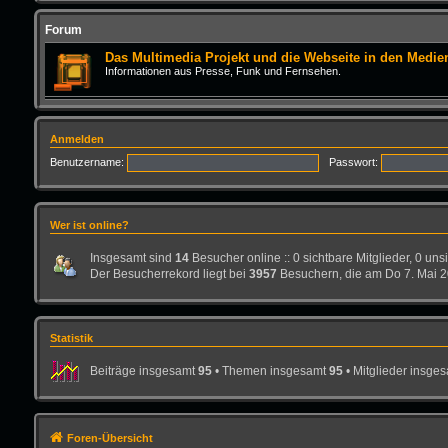
Forum
Das Multimedia Projekt und die Webseite in den Medie
Informationen aus Presse, Funk und Fernsehen.
Anmelden
Benutzername:
Passwort:
Wer ist online?
Insgesamt sind
14
Besucher online :: 0 sichtbare Mitglieder, 0 un
Der Besucherrekord liegt bei
3957
Besuchern, die am Do 7. Mai 20
Statistik
Beiträge insgesamt
95
• Themen insgesamt
95
• Mitglieder insge
Foren-Übersicht