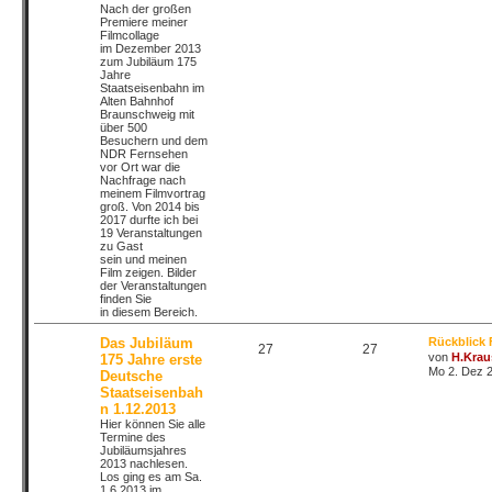
Nach der großen
Premiere meiner
Filmcollage
im Dezember 2013
zum Jubiläum 175
Jahre
Staatseisenbahn im
Alten Bahnhof
Braunschweig mit
über 500
Besuchern und dem
NDR Fernsehen
vor Ort war die
Nachfrage nach
meinem Filmvortrag
groß. Von 2014 bis
2017 durfte ich bei
19 Veranstaltungen
zu Gast
sein und meinen
Film zeigen. Bilder
der Veranstaltungen
finden Sie
in diesem Bereich.
Das Jubiläum
Rückblick 
27
27
von
H.Krau
175 Jahre erste
Mo 2. Dez 2
Deutsche
Staatseisenbah
n 1.12.2013
Hier können Sie alle
Termine des
Jubiläumsjahres
2013 nachlesen.
Los ging es am Sa.
1.6.2013 im