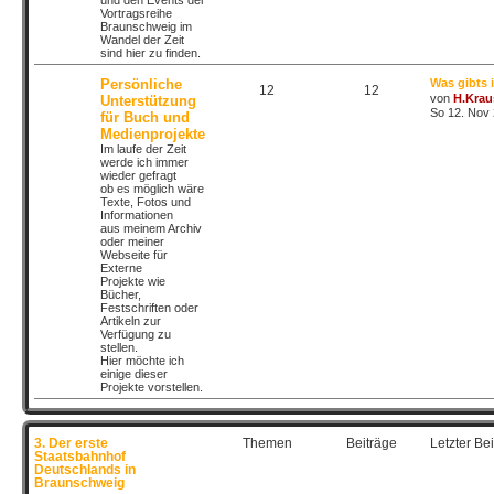
und den Events der
Vortragsreihe
Braunschweig im
Wandel der Zeit
sind hier zu finden.
Persönliche
Was gibts
12
12
von
H.Krau
Unterstützung
So 12. Nov 
für Buch und
Medienprojekte
Im laufe der Zeit
werde ich immer
wieder gefragt
ob es möglich wäre
Texte, Fotos und
Informationen
aus meinem Archiv
oder meiner
Webseite für
Externe
Projekte wie
Bücher,
Festschriften oder
Artikeln zur
Verfügung zu
stellen.
Hier möchte ich
einige dieser
Projekte vorstellen.
3. Der erste
Themen
Beiträge
Letzter Bei
Staatsbahnhof
Deutschlands in
Braunschweig