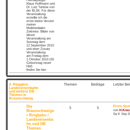
Heimatpfleger
Klaus Hoffmann und
Dr. Lutz Tantow von
der BLSK. Für diese
Veranstaltung
erstellte ich die
erste kleine Version
meiner
Multimedialen
Zeitreise. Bilder von
dieser
Veranstaltung am
Sonntag dem
12.September 2010
und einer Zusatz
Veranstaltung
am Freitag dem
1.Oktober 2010 (50
Geburtstag neuer
Hbf)
finden Sie hier.
4. Ringgleis,
Themen
Beiträge
Letzter Bei
Landeseisenbahn
und weitere DB
Themen in
Braunschweig.
Die
Erster Spa
5
5
von
H.Krau
Braunschweige
Sa 9. Sep 2
r Ringbahn /
Landeseisenba
hn und DB
Themen