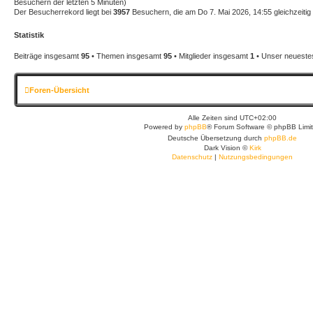
Besuchern der letzten 5 Minuten)
Der Besucherrekord liegt bei
3957
Besuchern, die am Do 7. Mai 2026, 14:55 gleichzeitig 
Statistik
Beiträge insgesamt
95
• Themen insgesamt
95
• Mitglieder insgesamt
1
• Unser neuestes
Foren-Übersicht
Alle Zeiten sind
UTC+02:00
Powered by
phpBB
® Forum Software © phpBB Limi
Deutsche Übersetzung durch
phpBB.de
Dark Vision ©
Kirk
Datenschutz
|
Nutzungsbedingungen