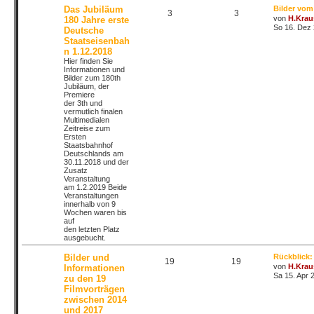
Das Jubiläum
Bilder vom
3
3
von
H.Krau
180 Jahre erste
So 16. Dez 
Deutsche
Staatseisenbah
n 1.12.2018
Hier finden Sie
Informationen und
Bilder zum 180th
Jubiläum, der
Premiere
der 3th und
vermutlich finalen
Multimedialen
Zeitreise zum
Ersten
Staatsbahnhof
Deutschlands am
30.11.2018 und der
Zusatz
Veranstaltung
am 1.2.2019 Beide
Veranstaltungen
innerhalb von 9
Wochen waren bis
auf
den letzten Platz
ausgebucht.
Bilder und
Rückblick:
19
19
von
H.Krau
Informationen
Sa 15. Apr 
zu den 19
Filmvorträgen
zwischen 2014
und 2017