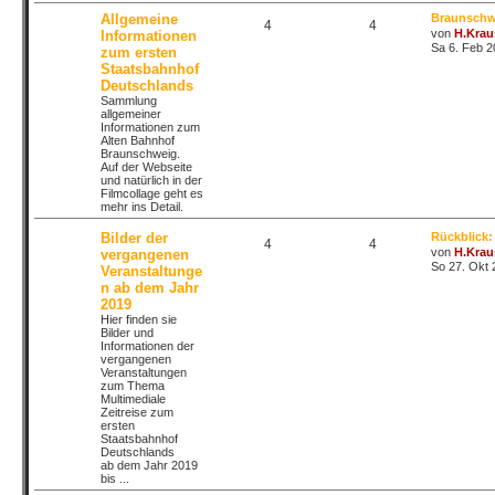
Allgemeine
Braunschw
4
4
von
H.Krau
Informationen
Sa 6. Feb 2
zum ersten
Staatsbahnhof
Deutschlands
Sammlung
allgemeiner
Informationen zum
Alten Bahnhof
Braunschweig.
Auf der Webseite
und natürlich in der
Filmcollage geht es
mehr ins Detail.
Bilder der
Rückblick:
4
4
von
H.Krau
vergangenen
So 27. Okt 
Veranstaltunge
n ab dem Jahr
2019
Hier finden sie
Bilder und
Informationen der
vergangenen
Veranstaltungen
zum Thema
Multimediale
Zeitreise zum
ersten
Staatsbahnhof
Deutschlands
ab dem Jahr 2019
bis ...