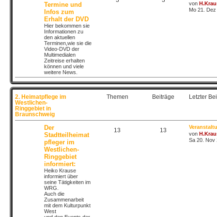
3
3
von
H.Krau
Termine und
Mo 21. Dez 
Infos zum
Erhalt der DVD
Hier bekommen sie
Informationen zu
den aktuellen
Terminen,wie sie die
Video-DVD der
Multimedialen
Zeitreise erhalten
können und viele
weitere News.
2. Heimatpflege im
Themen
Beiträge
Letzter Bei
Westlichen-
Ringgebiet in
Braunschweig
Der
Veranstalt
13
13
von
H.Krau
Stadtteilheimat
Sa 20. Nov 
pfleger im
Westlichen-
Ringgebiet
informiert:
Heiko Krause
informiert über
seine Tätigkeiten im
WRG.
Auch die
Zusammenarbeit
mit dem Kulturpunkt
West