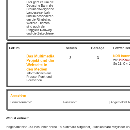
Hier geht es um die
Deutsche Bahn die
Braunschweigische
Landeseisenbahn
und im besonderen
um die Ringbahn.
Weitere Themen
sind auch der
Ringgleis Radweg
und die Zeitschiene.
Forum
Themen
Beiträge
Letzter Bei
Das Multimedia
NDR Interv
3
3
von
H.Krau
Projekt und die
So 21. Okt 
Webseite in
den Medien
Informationen aus
Presse, Funk und
Fernsehen.
Anmelden
Benutzername:
Passwort:
|
Angemeldet b
Wer ist online?
Insgesamt sind
143
Besucher online :: 0 sichtbare Mitglieder, 0 unsichtbare Mitglieder 