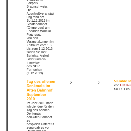
Lokpark
Braunschweig.
Die
Abschlußveranstalt
ung fand am
So.1.12.2013 im
Staatsbahnhof
(Ottmerbau) am
Friedrich Wilhelm
Platz statt.
Von den
Veranstaltungen im
Zeitraum vom 1.6.
bis zum 1.12.2013
finden Sie hier
Berichte, Artikel,
Bilder und ein
Interview
des NDR
Fernsehen
(1.12.2013) .
Tag des offenen
50 Jahre 
2
2
von
H.Krau
Denkmals im
So 17. Feb 
Alten Bahnhof
September
2010
Im Jahr 2010 hatte
ich die Idee für den
Tag des offenen
Denkmals
den Alten Bahnhof
zu
bespielen.Unterstüt
zung gab es von