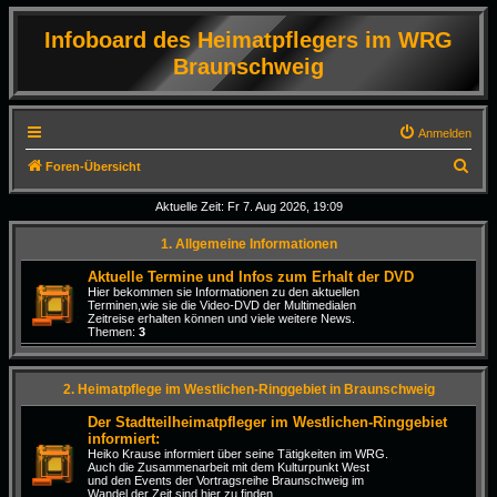
Infoboard des Heimatpflegers im WRG
Braunschweig
Anmelden
S
Foren-Übersicht
u
Aktuelle Zeit: Fr 7. Aug 2026, 19:09
c
1. Allgemeine Informationen
h
e
Aktuelle Termine und Infos zum Erhalt der DVD
Hier bekommen sie Informationen zu den aktuellen
Terminen,wie sie die Video-DVD der Multimedialen
Zeitreise erhalten können und viele weitere News.
Themen:
3
2. Heimatpflege im Westlichen-Ringgebiet in Braunschweig
Der Stadtteilheimatpfleger im Westlichen-Ringgebiet
informiert:
Heiko Krause informiert über seine Tätigkeiten im WRG.
Auch die Zusammenarbeit mit dem Kulturpunkt West
und den Events der Vortragsreihe Braunschweig im
Wandel der Zeit sind hier zu finden.