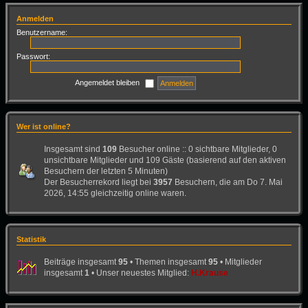
Anmelden
Benutzername:
Passwort:
Angemeldet bleiben
Wer ist online?
Insgesamt sind
109
Besucher online :: 0 sichtbare Mitglieder, 0
unsichtbare Mitglieder und 109 Gäste (basierend auf den aktiven
Besuchern der letzten 5 Minuten)
Der Besucherrekord liegt bei
3957
Besuchern, die am Do 7. Mai
2026, 14:55 gleichzeitig online waren.
Statistik
Beiträge insgesamt
95
• Themen insgesamt
95
• Mitglieder
insgesamt
1
• Unser neuestes Mitglied:
H.Krause