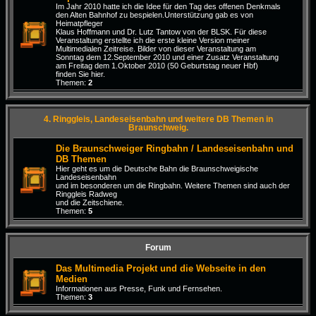
Im Jahr 2010 hatte ich die Idee für den Tag des offenen Denkmals
den Alten Bahnhof zu bespielen.Unterstützung gab es von
Heimatpfleger
Klaus Hoffmann und Dr. Lutz Tantow von der BLSK. Für diese
Veranstaltung erstellte ich die erste kleine Version meiner
Multimedialen Zeitreise. Bilder von dieser Veranstaltung am
Sonntag dem 12.September 2010 und einer Zusatz Veranstaltung
am Freitag dem 1.Oktober 2010 (50 Geburtstag neuer Hbf)
finden Sie hier.
Themen:
2
4. Ringgleis, Landeseisenbahn und weitere DB Themen in
Braunschweig.
Die Braunschweiger Ringbahn / Landeseisenbahn und
DB Themen
Hier geht es um die Deutsche Bahn die Braunschweigische
Landeseisenbahn
und im besonderen um die Ringbahn. Weitere Themen sind auch der
Ringgleis Radweg
und die Zeitschiene.
Themen:
5
Forum
Das Multimedia Projekt und die Webseite in den
Medien
Informationen aus Presse, Funk und Fernsehen.
Themen:
3