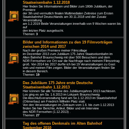
Staatseisenbahn 1.12.2018
Hier finden Sie Informationen und Bilder zum 180th Jubiläum, der
Premiere
der 3th und vermutlich finalen Multimedialen Zeitreise zum Ersten
Staatsbahnhof Deutschlands am 30.11.2018 und der Zusatz
Veranstaltung
am 1.2.2019 Beide Veranstaltungen innerhalb von 9 Wochen waren bis
auf
den letzten Platz ausgebucht.
Themen:
3
Bilder und Informationen zu den 19 Filmvorträgen
zwischen 2014 und 2017
Nach der großen Premiere meiner Filmcollage
im Dezember 2013 zum Jubiläum 175 Jahre Staatseisenbahn im
Alten Bahnhof Braunschweig mit über 500 Besuchern und dem
NDR Fernsehen vor Ort war die Nachfrage nach meinem Filmvortrag
groß. Von 2014 bis 2017 durfte ich bei 19 Veranstaltungen zu Gast
sein und meinen Film zeigen. Bilder der Veranstaltungen finden Sie
in diesem Bereich.
Themen:
19
Das Jubiläum 175 Jahre erste Deutsche
Staatseisenbahn 1.12.2013
Hier können Sie alle Termine des Jubiläumsjahres 2013 nachlesen.
Los ging es am Sa. 1.6.2013 im Lokpark Braunschweig.
Die Abschlußveranstaltung fand am So.1.12.2013 im Staatsbahnhof
(Ottmerbau) am Friedrich Wilhelm Platz statt.
Von den Veranstaltungen im Zeitraum vom 1.6. bis zum 1.12.2013
finden Sie hier Berichte, Artikel, Bilder und ein Interview
des NDR Fernsehen (1.12.2013) .
Themen:
27
Tag des offenen Denkmals im Alten Bahnhof
September 2010