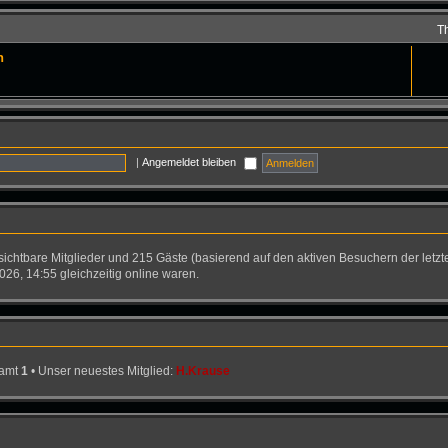
T
n
|
Angemeldet bleiben
nsichtbare Mitglieder und 215 Gäste (basierend auf den aktiven Besuchern der letzt
26, 14:55 gleichzeitig online waren.
samt
1
• Unser neuestes Mitglied:
H.Krause