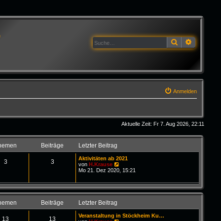
G
Suche
Erweitert
Anmelden
Aktuelle Zeit: Fr 7. Aug 2026, 22:11
hemen
Beiträge
Letzter Beitrag
Aktivitäten ab 2021
3
3
N
von
H.Krause
e
Mo 21. Dez 2020, 15:21
u
e
s
t
e
hemen
Beiträge
Letzter Beitrag
r
B
Veranstaltung in Stöckheim Ku…
e
13
13