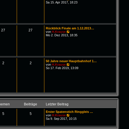
B
g
e
Sa 15. Apr 2017, 18:23
e
u
i
e
t
s
r
t
a
e
g
r
B
Rückblick Finale am 1.12.2013…
e
27
27
N
von
H.Krause
i
e
Mo 2. Dez 2013, 18:35
t
u
r
e
a
s
g
t
e
r
B
50 Jahre neuer Hauptbahnhof 1…
e
2
2
N
von
H.Krause
i
e
So 17. Feb 2019, 13:09
t
u
r
e
a
s
g
t
e
r
B
e
i
t
hemen
Beiträge
Letzter Beitrag
r
a
Erster Spatenstich Ringgleis …
g
5
5
N
von
H.Krause
e
Sa 9. Sep 2017, 10:15
u
e
s