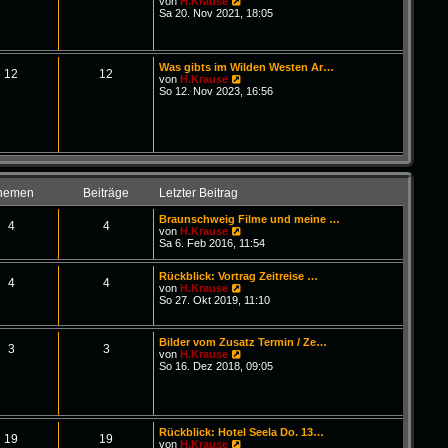
N
von
H.Krause
i
e
Sa 20. Nov 2021, 18:05
t
u
r
e
a
s
g
t
Was gibts im Wilden Westen Ar…
e
12
12
N
von
H.Krause
r
e
So 12. Nov 2023, 16:56
B
u
e
e
i
s
t
t
r
e
a
r
g
B
e
hemen
Beiträge
Letzter Beitrag
i
t
Braunschweig Filme und meine …
r
4
4
N
von
H.Krause
a
e
Sa 6. Feb 2016, 11:54
g
u
e
Rückblick: Vortrag Zeitreise …
s
4
4
N
von
H.Krause
t
e
So 27. Okt 2019, 11:10
e
u
r
e
B
s
e
Bilder vom Zusatz Termin / Ze…
t
3
3
i
N
von
H.Krause
e
t
e
So 16. Dez 2018, 09:05
r
r
u
B
a
e
e
g
s
i
t
t
e
r
Rückblick: Hotel Seela Do. 13…
r
19
19
a
N
von
H.Krause