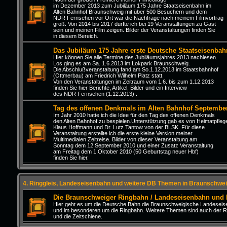
im Dezember 2013 zum Jubiläum 175 Jahre Staatseisenbahn im
Alten Bahnhof Braunschweig mit über 500 Besuchern und dem
NDR Fernsehen vor Ort war die Nachfrage nach meinem Filmvortrag
groß. Von 2014 bis 2017 durfte ich bei 19 Veranstaltungen zu Gast
sein und meinen Film zeigen. Bilder der Veranstaltungen finden Sie
in diesem Bereich.
Das Jubiläum 175 Jahre erste Deutsche Staatseisenbah
Hier können Sie alle Termine des Jubiläumsjahres 2013 nachlesen.
Los ging es am Sa. 1.6.2013 im Lokpark Braunschweig.
Die Abschlußveranstaltung fand am So.1.12.2013 im Staatsbahnhof
(Ottmerbau) am Friedrich Wilhelm Platz statt.
Von den Veranstaltungen im Zeitraum vom 1.6. bis zum 1.12.2013
finden Sie hier Berichte, Artikel, Bilder und ein Interview
des NDR Fernsehen (1.12.2013) .
Tag des offenen Denkmals im Alten Bahnhof Septembe
Im Jahr 2010 hatte ich die Idee für den Tag des offenen Denkmals
den Alten Bahnhof zu bespielen.Unterstützung gab es von Heimatpfleg
Klaus Hoffmann und Dr. Lutz Tantow von der BLSK. Für diese
Veranstaltung erstellte ich die erste kleine Version meiner
Multimedialen Zeitreise. Bilder von dieser Veranstaltung am
Sonntag dem 12.September 2010 und einer Zusatz Veranstaltung
am Freitag dem 1.Oktober 2010 (50 Geburtstag neuer Hbf)
finden Sie hier.
4. Ringgleis, Landeseisenbahn und weitere DB Themen in Braunschwei
Die Braunschweiger Ringbahn / Landeseisenbahn und
Hier geht es um die Deutsche Bahn die Braunschweigische Landesei
und im besonderen um die Ringbahn. Weitere Themen sind auch der R
und die Zeitschiene.