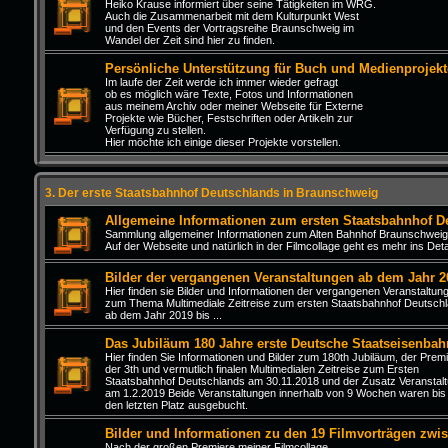
Heiko Krause informiert über seine Tätigkeiten im WRG.
Auch die Zusammenarbeit mit dem Kulturpunkt West
und den Events der Vortragsreihe Braunschweig im
Wandel der Zeit sind hier zu finden.
Persönliche Unterstützung für Buch und Medienprojekt
Im laufe der Zeit werde ich immer wieder gefragt
ob es möglich wäre Texte, Fotos und Informationen
aus meinem Archiv oder meiner Webseite für Externe
Projekte wie Bücher, Festschriften oder Artikeln zur
Verfügung zu stellen.
Hier möchte ich einige dieser Projekte vorstellen.
3. Der erste Staatsbahnhof Deutschlands in Braunschweig
Allgemeine Informationen zum ersten Staatsbahnhof D
Sammlung allgemeiner Informationen zum Alten Bahnhof Braunschweig
Auf der Webseite und natürlich in der Filmcollage geht es mehr ins Detai
Bilder der vergangenen Veranstaltungen ab dem Jahr 2
Hier finden sie Bilder und Informationen der vergangenen Veranstaltun
zum Thema Multimediale Zeitreise zum ersten Staatsbahnhof Deutsch
ab dem Jahr 2019 bis ...
Das Jubiläum 180 Jahre erste Deutsche Staatseisenbah
Hier finden Sie Informationen und Bilder zum 180th Jubiläum, der Prem
der 3th und vermutlich finalen Multimedialen Zeitreise zum Ersten
Staatsbahnhof Deutschlands am 30.11.2018 und der Zusatz Veranstal
am 1.2.2019 Beide Veranstaltungen innerhalb von 9 Wochen waren bis
den letzten Platz ausgebucht.
Bilder und Informationen zu den 19 Filmvorträgen zwi
Nach der großen Premiere meiner Filmcollage