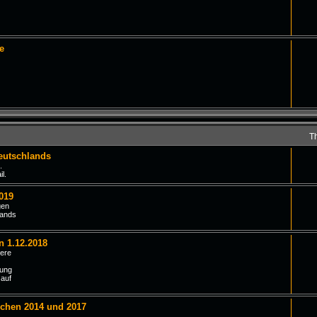
e
T
eutschlands
.
l.
019
gen
lands
n 1.12.2018
iere
tung
 auf
schen 2014 und 2017