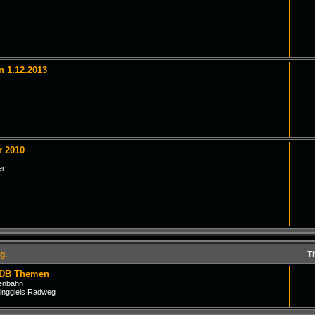
n 1.12.2013
r 2010
er
g.
T
 DB Themen
senbahn
inggleis Radweg