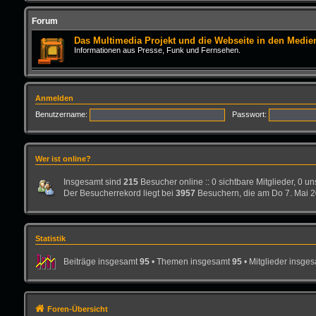
Forum
Das Multimedia Projekt und die Webseite in den Medie
Informationen aus Presse, Funk und Fernsehen.
Anmelden
Benutzername:
Passwort:
Wer ist online?
Insgesamt sind
215
Besucher online :: 0 sichtbare Mitglieder, 0 u
Der Besucherrekord liegt bei
3957
Besuchern, die am Do 7. Mai 20
Statistik
Beiträge insgesamt
95
• Themen insgesamt
95
• Mitglieder insge
Foren-Übersicht