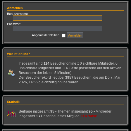
Anmelden
Benutzername:
Passwort:
Angemeldet bleiben
Wer ist online?
Insgesamt sind
114
Besucher online :: 0 sichtbare Mitglieder, 0
unsichtbare Mitglieder und 114 Gäste (basierend auf den aktiven
Besuchern der letzten 5 Minuten)
Der Besucherrekord liegt bei
3957
Besuchern, die am Do 7. Mai
2026, 14:55 gleichzeitig online waren.
Statistik
Beiträge insgesamt
95
• Themen insgesamt
95
• Mitglieder
insgesamt
1
• Unser neuestes Mitglied:
H.Krause