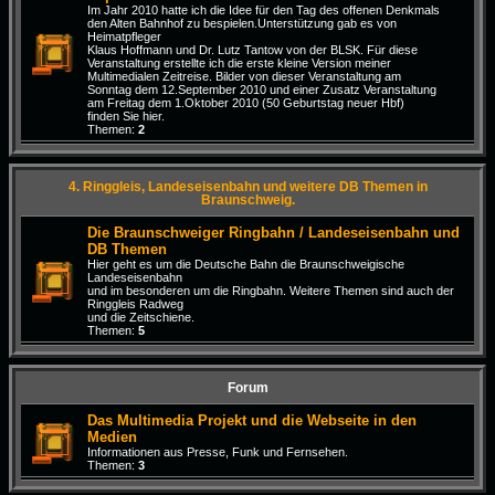
Im Jahr 2010 hatte ich die Idee für den Tag des offenen Denkmals
den Alten Bahnhof zu bespielen.Unterstützung gab es von
Heimatpfleger
Klaus Hoffmann und Dr. Lutz Tantow von der BLSK. Für diese
Veranstaltung erstellte ich die erste kleine Version meiner
Multimedialen Zeitreise. Bilder von dieser Veranstaltung am
Sonntag dem 12.September 2010 und einer Zusatz Veranstaltung
am Freitag dem 1.Oktober 2010 (50 Geburtstag neuer Hbf)
finden Sie hier.
Themen:
2
4. Ringgleis, Landeseisenbahn und weitere DB Themen in
Braunschweig.
Die Braunschweiger Ringbahn / Landeseisenbahn und
DB Themen
Hier geht es um die Deutsche Bahn die Braunschweigische
Landeseisenbahn
und im besonderen um die Ringbahn. Weitere Themen sind auch der
Ringgleis Radweg
und die Zeitschiene.
Themen:
5
Forum
Das Multimedia Projekt und die Webseite in den
Medien
Informationen aus Presse, Funk und Fernsehen.
Themen:
3