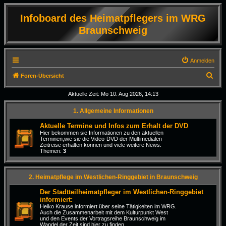
Infoboard des Heimatpflegers im WRG
Braunschweig
Anmelden
S
Foren-Übersicht
u
Aktuelle Zeit: Mo 10. Aug 2026, 14:13
c
1. Allgemeine Informationen
h
e
Aktuelle Termine und Infos zum Erhalt der DVD
Hier bekommen sie Informationen zu den aktuellen
Terminen,wie sie die Video-DVD der Multimedialen
Zeitreise erhalten können und viele weitere News.
Themen:
3
2. Heimatpflege im Westlichen-Ringgebiet in Braunschweig
Der Stadtteilheimatpfleger im Westlichen-Ringgebiet
informiert:
Heiko Krause informiert über seine Tätigkeiten im WRG.
Auch die Zusammenarbeit mit dem Kulturpunkt West
und den Events der Vortragsreihe Braunschweig im
Wandel der Zeit sind hier zu finden.