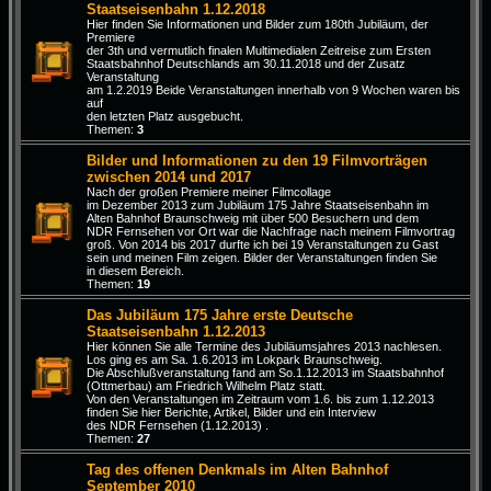
Staatseisenbahn 1.12.2018
Hier finden Sie Informationen und Bilder zum 180th Jubiläum, der
Premiere
der 3th und vermutlich finalen Multimedialen Zeitreise zum Ersten
Staatsbahnhof Deutschlands am 30.11.2018 und der Zusatz
Veranstaltung
am 1.2.2019 Beide Veranstaltungen innerhalb von 9 Wochen waren bis
auf
den letzten Platz ausgebucht.
Themen:
3
Bilder und Informationen zu den 19 Filmvorträgen
zwischen 2014 und 2017
Nach der großen Premiere meiner Filmcollage
im Dezember 2013 zum Jubiläum 175 Jahre Staatseisenbahn im
Alten Bahnhof Braunschweig mit über 500 Besuchern und dem
NDR Fernsehen vor Ort war die Nachfrage nach meinem Filmvortrag
groß. Von 2014 bis 2017 durfte ich bei 19 Veranstaltungen zu Gast
sein und meinen Film zeigen. Bilder der Veranstaltungen finden Sie
in diesem Bereich.
Themen:
19
Das Jubiläum 175 Jahre erste Deutsche
Staatseisenbahn 1.12.2013
Hier können Sie alle Termine des Jubiläumsjahres 2013 nachlesen.
Los ging es am Sa. 1.6.2013 im Lokpark Braunschweig.
Die Abschlußveranstaltung fand am So.1.12.2013 im Staatsbahnhof
(Ottmerbau) am Friedrich Wilhelm Platz statt.
Von den Veranstaltungen im Zeitraum vom 1.6. bis zum 1.12.2013
finden Sie hier Berichte, Artikel, Bilder und ein Interview
des NDR Fernsehen (1.12.2013) .
Themen:
27
Tag des offenen Denkmals im Alten Bahnhof
September 2010