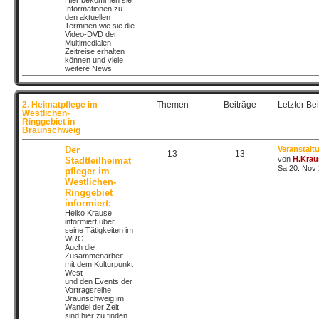
Hier bekommen sie
Informationen zu
den aktuellen
Terminen,wie sie die
Video-DVD der
Multimedialen
Zeitreise erhalten
können und viele
weitere News.
2. Heimatpflege im
Themen
Beiträge
Letzter Bei
Westlichen-
Ringgebiet in
Braunschweig
Der
Veranstalt
13
13
von
H.Krau
Stadtteilheimat
Sa 20. Nov 
pfleger im
Westlichen-
Ringgebiet
informiert:
Heiko Krause
informiert über
seine Tätigkeiten im
WRG.
Auch die
Zusammenarbeit
mit dem Kulturpunkt
West
und den Events der
Vortragsreihe
Braunschweig im
Wandel der Zeit
sind hier zu finden.