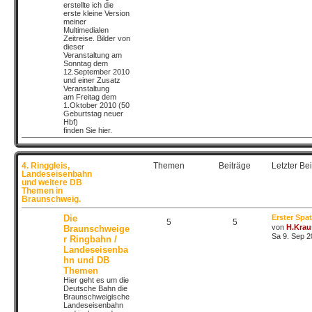
erstellte ich die
erste kleine Version
meiner
Multimedialen
Zeitreise. Bilder von
dieser
Veranstaltung am
Sonntag dem
12.September 2010
und einer Zusatz
Veranstaltung
am Freitag dem
1.Oktober 2010 (50
Geburtstag neuer
Hbf)
finden Sie hier.
4. Ringgleis,
Themen
Beiträge
Letzter Bei
Landeseisenbahn
und weitere DB
Themen in
Braunschweig.
Die
Erster Spa
5
5
von
H.Krau
Braunschweige
Sa 9. Sep 2
r Ringbahn /
Landeseisenba
hn und DB
Themen
Hier geht es um die
Deutsche Bahn die
Braunschweigische
Landeseisenbahn