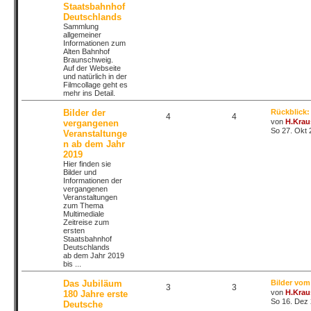
Staatsbahnhof
Deutschlands
Sammlung
allgemeiner
Informationen zum
Alten Bahnhof
Braunschweig.
Auf der Webseite
und natürlich in der
Filmcollage geht es
mehr ins Detail.
Bilder der
Rückblick:
4
4
von
H.Krau
vergangenen
So 27. Okt 
Veranstaltunge
n ab dem Jahr
2019
Hier finden sie
Bilder und
Informationen der
vergangenen
Veranstaltungen
zum Thema
Multimediale
Zeitreise zum
ersten
Staatsbahnhof
Deutschlands
ab dem Jahr 2019
bis ...
Das Jubiläum
Bilder vom
3
3
von
H.Krau
180 Jahre erste
So 16. Dez 
Deutsche