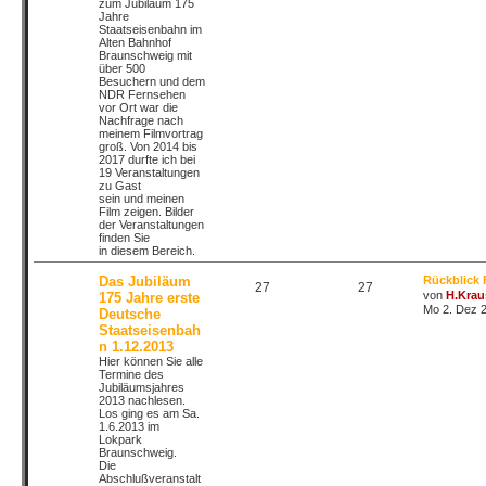
zum Jubiläum 175
Jahre
Staatseisenbahn im
Alten Bahnhof
Braunschweig mit
über 500
Besuchern und dem
NDR Fernsehen
vor Ort war die
Nachfrage nach
meinem Filmvortrag
groß. Von 2014 bis
2017 durfte ich bei
19 Veranstaltungen
zu Gast
sein und meinen
Film zeigen. Bilder
der Veranstaltungen
finden Sie
in diesem Bereich.
Das Jubiläum
Rückblick 
27
27
von
H.Krau
175 Jahre erste
Mo 2. Dez 2
Deutsche
Staatseisenbah
n 1.12.2013
Hier können Sie alle
Termine des
Jubiläumsjahres
2013 nachlesen.
Los ging es am Sa.
1.6.2013 im
Lokpark
Braunschweig.
Die
Abschlußveranstalt