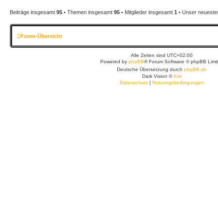
Beiträge insgesamt
95
• Themen insgesamt
95
• Mitglieder insgesamt
1
• Unser neuestes
Foren-Übersicht
Alle Zeiten sind
UTC+02:00
Powered by
phpBB
® Forum Software © phpBB Limi
Deutsche Übersetzung durch
phpBB.de
Dark Vision ©
Kirk
Datenschutz
|
Nutzungsbedingungen