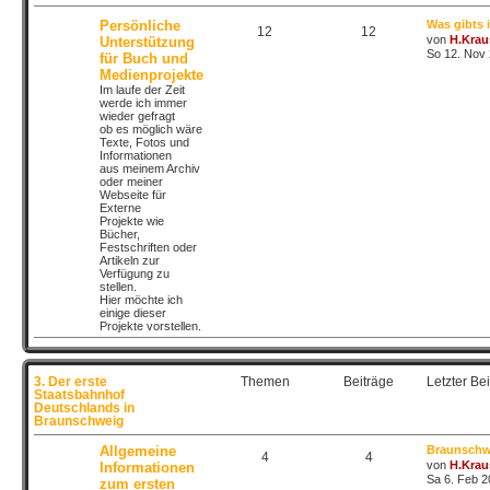
Persönliche
Was gibts
12
12
von
H.Krau
Unterstützung
So 12. Nov 
für Buch und
Medienprojekte
Im laufe der Zeit
werde ich immer
wieder gefragt
ob es möglich wäre
Texte, Fotos und
Informationen
aus meinem Archiv
oder meiner
Webseite für
Externe
Projekte wie
Bücher,
Festschriften oder
Artikeln zur
Verfügung zu
stellen.
Hier möchte ich
einige dieser
Projekte vorstellen.
3. Der erste
Themen
Beiträge
Letzter Bei
Staatsbahnhof
Deutschlands in
Braunschweig
Allgemeine
Braunschw
4
4
von
H.Krau
Informationen
Sa 6. Feb 2
zum ersten