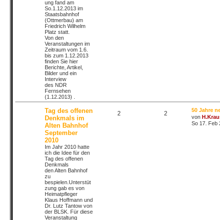
ung fand am
So.1.12.2013 im
Staatsbahnhof
(Ottmerbau) am
Friedrich Wilhelm
Platz statt.
Von den
Veranstaltungen im
Zeitraum vom 1.6.
bis zum 1.12.2013
finden Sie hier
Berichte, Artikel,
Bilder und ein
Interview
des NDR
Fernsehen
(1.12.2013) .
Tag des offenen
50 Jahre 
2
2
von
H.Krau
Denkmals im
So 17. Feb 
Alten Bahnhof
September
2010
Im Jahr 2010 hatte
ich die Idee für den
Tag des offenen
Denkmals
den Alten Bahnhof
zu
bespielen.Unterstüt
zung gab es von
Heimatpfleger
Klaus Hoffmann und
Dr. Lutz Tantow von
der BLSK. Für diese
Veranstaltung