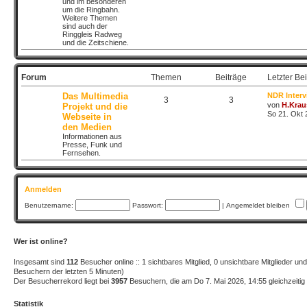
und im besonderen
um die Ringbahn.
Weitere Themen
sind auch der
Ringgleis Radweg
und die Zeitschiene.
Forum
Themen
Beiträge
Letzter Bei
Das Multimedia
NDR Interv
3
3
von
H.Krau
Projekt und die
So 21. Okt 
Webseite in
den Medien
Informationen aus
Presse, Funk und
Fernsehen.
Anmelden
Benutzername:
Passwort:
|
Angemeldet bleiben
Wer ist online?
Insgesamt sind
112
Besucher online :: 1 sichtbares Mitglied, 0 unsichtbare Mitglieder u
Besuchern der letzten 5 Minuten)
Der Besucherrekord liegt bei
3957
Besuchern, die am Do 7. Mai 2026, 14:55 gleichzeitig 
Statistik