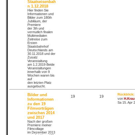
Staatseisenbah
n 1.12.2018
Hier finden Sie
Informationen und
Bilder zum 180th
Jubiläum, der
Premiere
der 3th und
vermutlich finalen
Multimedialen
Zeitreise zum
Ersten
Staatsbahnhof
Deutschlands am
30.11.2018 und der
Zusatz
Veranstaltung
am 1.2.2019 Beide
Veranstaltungen
innerhalb von 9
Wochen waren bis
auf
den letzten Platz
ausgebucht.
Bilder und
Rückblick:
19
19
von
H.Krau
Informationen
Sa 15. Apr 
zu den 19
Filmvorträgen
zwischen 2014
und 2017
Nach der großen
Premiere meiner
Filmcollage
im Dezember 2013