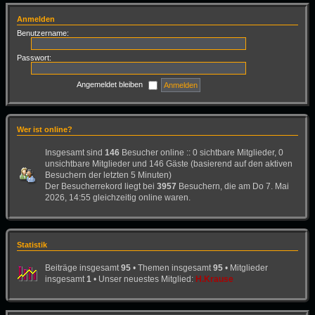
Anmelden
Benutzername:
Passwort:
Angemeldet bleiben
Wer ist online?
Insgesamt sind
146
Besucher online :: 0 sichtbare Mitglieder, 0
unsichtbare Mitglieder und 146 Gäste (basierend auf den aktiven
Besuchern der letzten 5 Minuten)
Der Besucherrekord liegt bei
3957
Besuchern, die am Do 7. Mai
2026, 14:55 gleichzeitig online waren.
Statistik
Beiträge insgesamt
95
• Themen insgesamt
95
• Mitglieder
insgesamt
1
• Unser neuestes Mitglied:
H.Krause