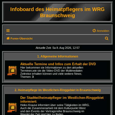
Infoboard des Heimatpflegers im WRG
Braunschweig
Anmelden
S
Foren-Übersicht
u
Aktuelle Zeit: Sa 8. Aug 2026, 12:57
c
1. Allgemeine Informationen
h
e
Aktuelle Termine und Infos zum Erhalt der DVD
Hier bekommen sie Informationen zu den aktuellen
Terminen,wie sie die Video-DVD der Multimedialen
Zeitreise erhalten können und viele weitere News.
Themen:
3
2. Heimatpflege im Westlichen-Ringgebiet in Braunschweig
Der Stadtteilheimatpfleger im Westlichen-Ringgebiet
informiert:
Heiko Krause informiert über seine Tätigkeiten im WRG.
Auch die Zusammenarbeit mit dem Kulturpunkt West
und den Events der Vortragsreihe Braunschweig im
Wandel der Zeit sind hier zu finden.