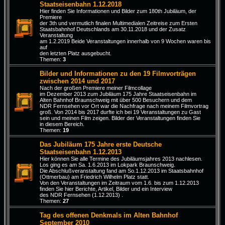
Staatseisenbahn 1.12.2018
Hier finden Sie Informationen und Bilder zum 180th Jubiläum, der
Premiere
der 3th und vermutlich finalen Multimedialen Zeitreise zum Ersten
Staatsbahnhof Deutschlands am 30.11.2018 und der Zusatz
Veranstaltung
am 1.2.2019 Beide Veranstaltungen innerhalb von 9 Wochen waren bis
auf
den letzten Platz ausgebucht.
Themen:
3
Bilder und Informationen zu den 19 Filmvorträgen
zwischen 2014 und 2017
Nach der großen Premiere meiner Filmcollage
im Dezember 2013 zum Jubiläum 175 Jahre Staatseisenbahn im
Alten Bahnhof Braunschweig mit über 500 Besuchern und dem
NDR Fernsehen vor Ort war die Nachfrage nach meinem Filmvortrag
groß. Von 2014 bis 2017 durfte ich bei 19 Veranstaltungen zu Gast
sein und meinen Film zeigen. Bilder der Veranstaltungen finden Sie
in diesem Bereich.
Themen:
19
Das Jubiläum 175 Jahre erste Deutsche
Staatseisenbahn 1.12.2013
Hier können Sie alle Termine des Jubiläumsjahres 2013 nachlesen.
Los ging es am Sa. 1.6.2013 im Lokpark Braunschweig.
Die Abschlußveranstaltung fand am So.1.12.2013 im Staatsbahnhof
(Ottmerbau) am Friedrich Wilhelm Platz statt.
Von den Veranstaltungen im Zeitraum vom 1.6. bis zum 1.12.2013
finden Sie hier Berichte, Artikel, Bilder und ein Interview
des NDR Fernsehen (1.12.2013) .
Themen:
27
Tag des offenen Denkmals im Alten Bahnhof
September 2010