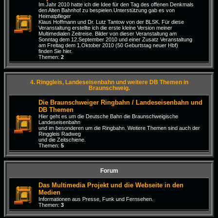
Im Jahr 2010 hatte ich die Idee für den Tag des offenen Denkmals
den Alten Bahnhof zu bespielen.Unterstützung gab es von
Heimatpfleger
Klaus Hoffmann und Dr. Lutz Tantow von der BLSK. Für diese
Veranstaltung erstellte ich die erste kleine Version meiner
Multimedialen Zeitreise. Bilder von dieser Veranstaltung am
Sonntag dem 12.September 2010 und einer Zusatz Veranstaltung
am Freitag dem 1.Oktober 2010 (50 Geburtstag neuer Hbf)
finden Sie hier.
Themen:
2
4. Ringgleis, Landeseisenbahn und weitere DB Themen in
Braunschweig.
Die Braunschweiger Ringbahn / Landeseisenbahn und
DB Themen
Hier geht es um die Deutsche Bahn die Braunschweigische
Landeseisenbahn
und im besonderen um die Ringbahn. Weitere Themen sind auch der
Ringgleis Radweg
und die Zeitschiene.
Themen:
5
Forum
Das Multimedia Projekt und die Webseite in den
Medien
Informationen aus Presse, Funk und Fernsehen.
Themen:
3