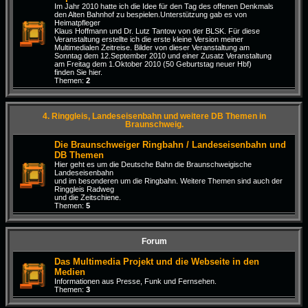
Im Jahr 2010 hatte ich die Idee für den Tag des offenen Denkmals
den Alten Bahnhof zu bespielen.Unterstützung gab es von
Heimatpfleger
Klaus Hoffmann und Dr. Lutz Tantow von der BLSK. Für diese
Veranstaltung erstellte ich die erste kleine Version meiner
Multimedialen Zeitreise. Bilder von dieser Veranstaltung am
Sonntag dem 12.September 2010 und einer Zusatz Veranstaltung
am Freitag dem 1.Oktober 2010 (50 Geburtstag neuer Hbf)
finden Sie hier.
Themen:
2
4. Ringgleis, Landeseisenbahn und weitere DB Themen in
Braunschweig.
Die Braunschweiger Ringbahn / Landeseisenbahn und
DB Themen
Hier geht es um die Deutsche Bahn die Braunschweigische
Landeseisenbahn
und im besonderen um die Ringbahn. Weitere Themen sind auch der
Ringgleis Radweg
und die Zeitschiene.
Themen:
5
Forum
Das Multimedia Projekt und die Webseite in den
Medien
Informationen aus Presse, Funk und Fernsehen.
Themen:
3