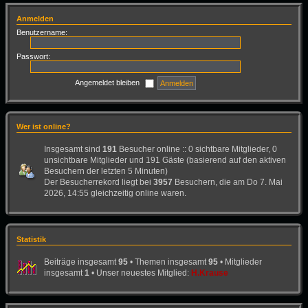
Anmelden
Benutzername:
Passwort:
Angemeldet bleiben
Wer ist online?
Insgesamt sind
191
Besucher online :: 0 sichtbare Mitglieder, 0
unsichtbare Mitglieder und 191 Gäste (basierend auf den aktiven
Besuchern der letzten 5 Minuten)
Der Besucherrekord liegt bei
3957
Besuchern, die am Do 7. Mai
2026, 14:55 gleichzeitig online waren.
Statistik
Beiträge insgesamt
95
• Themen insgesamt
95
• Mitglieder
insgesamt
1
• Unser neuestes Mitglied:
H.Krause