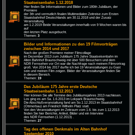
Staatseisenbahn 1.12.2018
Hier finden Sie Informationen und Bilder zum 180th Jubiläum, der
Premiere
der 3th und vermutlich finalen Multimedialen Zeitreise zum Ersten
Staatsbahnhof Deutschlands am 30.11.2018 und der Zusatz
Veranstaltung
am 1.2.2019 Beide Veranstaltungen innerhalb von 9 Wochen waren bis
auf
den letzten Platz ausgebucht.
Themen:
3
Bilder und Informationen zu den 19 Filmvorträgen
zwischen 2014 und 2017
Nach der großen Premiere meiner Filmcollage
im Dezember 2013 zum Jubiläum 175 Jahre Staatseisenbahn im
Alten Bahnhof Braunschweig mit über 500 Besuchern und dem
NDR Fernsehen vor Ort war die Nachfrage nach meinem Filmvortrag
groß. Von 2014 bis 2017 durfte ich bei 19 Veranstaltungen zu Gast
sein und meinen Film zeigen. Bilder der Veranstaltungen finden Sie
in diesem Bereich.
Themen:
19
Das Jubiläum 175 Jahre erste Deutsche
Staatseisenbahn 1.12.2013
Hier können Sie alle Termine des Jubiläumsjahres 2013 nachlesen.
Los ging es am Sa. 1.6.2013 im Lokpark Braunschweig.
Die Abschlußveranstaltung fand am So.1.12.2013 im Staatsbahnhof
(Ottmerbau) am Friedrich Wilhelm Platz statt.
Von den Veranstaltungen im Zeitraum vom 1.6. bis zum 1.12.2013
finden Sie hier Berichte, Artikel, Bilder und ein Interview
des NDR Fernsehen (1.12.2013) .
Themen:
27
Tag des offenen Denkmals im Alten Bahnhof
September 2010