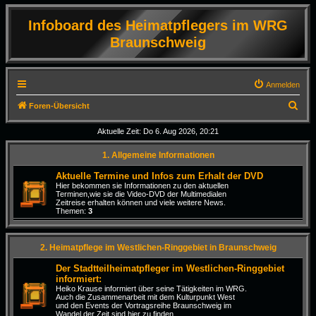
Infoboard des Heimatpflegers im WRG
Braunschweig
Anmelden
S
Foren-Übersicht
u
Aktuelle Zeit: Do 6. Aug 2026, 20:21
c
1. Allgemeine Informationen
h
e
Aktuelle Termine und Infos zum Erhalt der DVD
Hier bekommen sie Informationen zu den aktuellen
Terminen,wie sie die Video-DVD der Multimedialen
Zeitreise erhalten können und viele weitere News.
Themen:
3
2. Heimatpflege im Westlichen-Ringgebiet in Braunschweig
Der Stadtteilheimatpfleger im Westlichen-Ringgebiet
informiert:
Heiko Krause informiert über seine Tätigkeiten im WRG.
Auch die Zusammenarbeit mit dem Kulturpunkt West
und den Events der Vortragsreihe Braunschweig im
Wandel der Zeit sind hier zu finden.