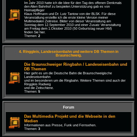
Im Jahr 2010 hatte ich die Idee für den Tag des offenen Denkmals
den Alten Bahnhof zu bespielen.Unterstützung gab es von
Heimatpfleger
Klaus Hoffmann und Dr. Lutz Tantow von der BLSK. Für diese
Veranstaltung erstellte ich die erste kleine Version meiner
Multimedialen Zeitreise. Bilder von dieser Veranstaltung am
Sonntag dem 12.September 2010 und einer Zusatz Veranstaltung
am Freitag dem 1.Oktober 2010 (50 Geburtstag neuer Hbf)
finden Sie hier.
Themen:
2
4. Ringgleis, Landeseisenbahn und weitere DB Themen in
Braunschweig.
Die Braunschweiger Ringbahn / Landeseisenbahn und
DB Themen
Hier geht es um die Deutsche Bahn die Braunschweigische
Landeseisenbahn
und im besonderen um die Ringbahn. Weitere Themen sind auch der
Ringgleis Radweg
und die Zeitschiene.
Themen:
5
Forum
Das Multimedia Projekt und die Webseite in den
Medien
Informationen aus Presse, Funk und Fernsehen.
Themen:
3