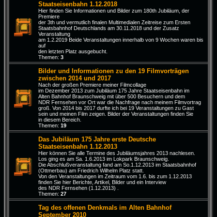
Staatseisenbahn 1.12.2018
Hier finden Sie Informationen und Bilder zum 180th Jubiläum, der
Premiere
der 3th und vermutlich finalen Multimedialen Zeitreise zum Ersten
Staatsbahnhof Deutschlands am 30.11.2018 und der Zusatz
Veranstaltung
am 1.2.2019 Beide Veranstaltungen innerhalb von 9 Wochen waren bis
auf
den letzten Platz ausgebucht.
Themen:
3
Bilder und Informationen zu den 19 Filmvorträgen
zwischen 2014 und 2017
Nach der großen Premiere meiner Filmcollage
im Dezember 2013 zum Jubiläum 175 Jahre Staatseisenbahn im
Alten Bahnhof Braunschweig mit über 500 Besuchern und dem
NDR Fernsehen vor Ort war die Nachfrage nach meinem Filmvortrag
groß. Von 2014 bis 2017 durfte ich bei 19 Veranstaltungen zu Gast
sein und meinen Film zeigen. Bilder der Veranstaltungen finden Sie
in diesem Bereich.
Themen:
19
Das Jubiläum 175 Jahre erste Deutsche
Staatseisenbahn 1.12.2013
Hier können Sie alle Termine des Jubiläumsjahres 2013 nachlesen.
Los ging es am Sa. 1.6.2013 im Lokpark Braunschweig.
Die Abschlußveranstaltung fand am So.1.12.2013 im Staatsbahnhof
(Ottmerbau) am Friedrich Wilhelm Platz statt.
Von den Veranstaltungen im Zeitraum vom 1.6. bis zum 1.12.2013
finden Sie hier Berichte, Artikel, Bilder und ein Interview
des NDR Fernsehen (1.12.2013) .
Themen:
27
Tag des offenen Denkmals im Alten Bahnhof
September 2010