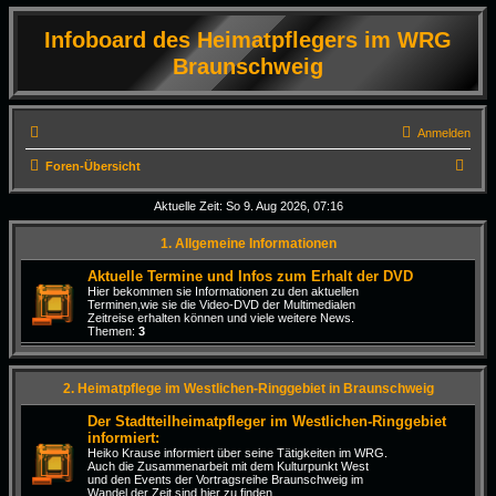
Infoboard des Heimatpflegers im WRG
Braunschweig
Anmelden
S
Foren-Übersicht
u
Aktuelle Zeit: So 9. Aug 2026, 07:16
c
1. Allgemeine Informationen
h
e
Aktuelle Termine und Infos zum Erhalt der DVD
Hier bekommen sie Informationen zu den aktuellen
Terminen,wie sie die Video-DVD der Multimedialen
Zeitreise erhalten können und viele weitere News.
Themen:
3
2. Heimatpflege im Westlichen-Ringgebiet in Braunschweig
Der Stadtteilheimatpfleger im Westlichen-Ringgebiet
informiert:
Heiko Krause informiert über seine Tätigkeiten im WRG.
Auch die Zusammenarbeit mit dem Kulturpunkt West
und den Events der Vortragsreihe Braunschweig im
Wandel der Zeit sind hier zu finden.