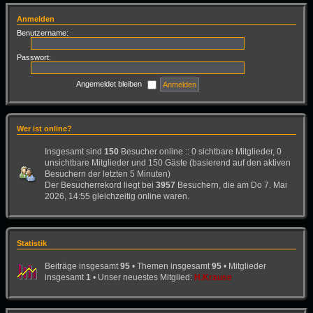
Anmelden
Benutzername:
Passwort:
Angemeldet bleiben
Wer ist online?
Insgesamt sind
150
Besucher online :: 0 sichtbare Mitglieder, 0
unsichtbare Mitglieder und 150 Gäste (basierend auf den aktiven
Besuchern der letzten 5 Minuten)
Der Besucherrekord liegt bei
3957
Besuchern, die am Do 7. Mai
2026, 14:55 gleichzeitig online waren.
Statistik
Beiträge insgesamt
95
• Themen insgesamt
95
• Mitglieder
insgesamt
1
• Unser neuestes Mitglied:
H.Krause