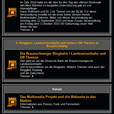
Im Jahr 2010 hatte ich die Idee für den Tag des offenen Denkmals
den Alten Bahnhof zu bespielen.Unterstützung gab es von
Heimatpfleger
Klaus Hoffmann und Dr. Lutz Tantow von der BLSK. Für diese
Veranstaltung erstellte ich die erste kleine Version meiner
Multimedialen Zeitreise. Bilder von dieser Veranstaltung am
Sonntag dem 12.September 2010 und einer Zusatz Veranstaltung
am Freitag dem 1.Oktober 2010 (50 Geburtstag neuer Hbf)
finden Sie hier.
Themen:
2
4. Ringgleis, Landeseisenbahn und weitere DB Themen in
Braunschweig.
Die Braunschweiger Ringbahn / Landeseisenbahn und
DB Themen
Hier geht es um die Deutsche Bahn die Braunschweigische
Landeseisenbahn
und im besonderen um die Ringbahn. Weitere Themen sind auch der
Ringgleis Radweg
und die Zeitschiene.
Themen:
5
Forum
Das Multimedia Projekt und die Webseite in den
Medien
Informationen aus Presse, Funk und Fernsehen.
Themen:
3