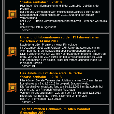
Staatseisenbahn 1.12.2018
Hier finden Sie Informationen und Bilder zum 180th Jubiläum, der
Premiere
der 3th und vermutlich finalen Multimedialen Zeitreise zum Ersten
Staatsbahnhof Deutschlands am 30.11.2018 und der Zusatz
Veranstaltung
am 1.2.2019 Beide Veranstaltungen innerhalb von 9 Wochen waren bis
auf
den letzten Platz ausgebucht.
Themen:
3
Bilder und Informationen zu den 19 Filmvorträgen
zwischen 2014 und 2017
Nach der großen Premiere meiner Filmcollage
im Dezember 2013 zum Jubiläum 175 Jahre Staatseisenbahn im
Alten Bahnhof Braunschweig mit über 500 Besuchern und dem
NDR Fernsehen vor Ort war die Nachfrage nach meinem Filmvortrag
groß. Von 2014 bis 2017 durfte ich bei 19 Veranstaltungen zu Gast
sein und meinen Film zeigen. Bilder der Veranstaltungen finden Sie
in diesem Bereich.
Themen:
19
Das Jubiläum 175 Jahre erste Deutsche
Staatseisenbahn 1.12.2013
Hier können Sie alle Termine des Jubiläumsjahres 2013 nachlesen.
Los ging es am Sa. 1.6.2013 im Lokpark Braunschweig.
Die Abschlußveranstaltung fand am So.1.12.2013 im Staatsbahnhof
(Ottmerbau) am Friedrich Wilhelm Platz statt.
Von den Veranstaltungen im Zeitraum vom 1.6. bis zum 1.12.2013
finden Sie hier Berichte, Artikel, Bilder und ein Interview
des NDR Fernsehen (1.12.2013) .
Themen:
27
Tag des offenen Denkmals im Alten Bahnhof
September 2010