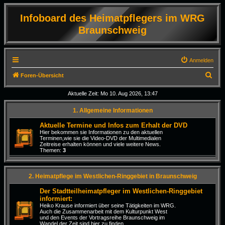
Infoboard des Heimatpflegers im WRG
Braunschweig
Anmelden
S
Foren-Übersicht
u
Aktuelle Zeit: Mo 10. Aug 2026, 13:47
c
1. Allgemeine Informationen
h
e
Aktuelle Termine und Infos zum Erhalt der DVD
Hier bekommen sie Informationen zu den aktuellen
Terminen,wie sie die Video-DVD der Multimedialen
Zeitreise erhalten können und viele weitere News.
Themen:
3
2. Heimatpflege im Westlichen-Ringgebiet in Braunschweig
Der Stadtteilheimatpfleger im Westlichen-Ringgebiet
informiert:
Heiko Krause informiert über seine Tätigkeiten im WRG.
Auch die Zusammenarbeit mit dem Kulturpunkt West
und den Events der Vortragsreihe Braunschweig im
Wandel der Zeit sind hier zu finden.