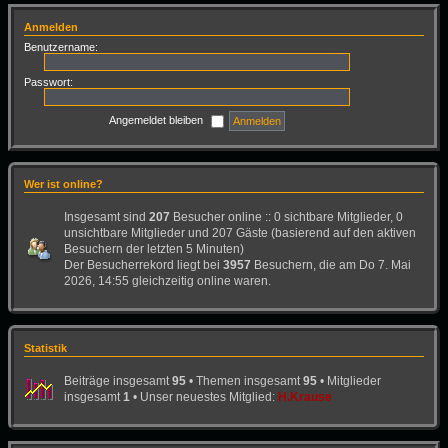
Anmelden
Benutzername:
Passwort:
Angemeldet bleiben
Wer ist online?
Insgesamt sind
207
Besucher online :: 0 sichtbare Mitglieder, 0
unsichtbare Mitglieder und 207 Gäste (basierend auf den aktiven
Besuchern der letzten 5 Minuten)
Der Besucherrekord liegt bei
3957
Besuchern, die am Do 7. Mai
2026, 14:55 gleichzeitig online waren.
Statistik
Beiträge insgesamt
95
• Themen insgesamt
95
• Mitglieder
insgesamt
1
• Unser neuestes Mitglied:
H.Krause