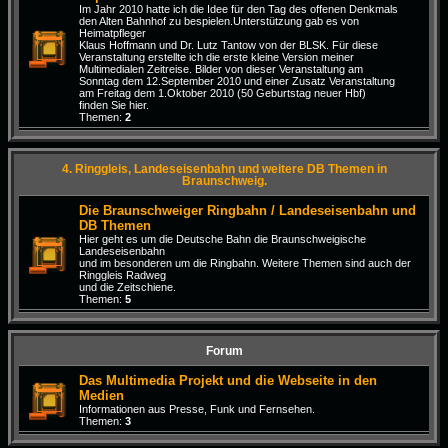
Im Jahr 2010 hatte ich die Idee für den Tag des offenen Denkmals
den Alten Bahnhof zu bespielen.Unterstützung gab es von
Heimatpfleger
Klaus Hoffmann und Dr. Lutz Tantow von der BLSK. Für diese
Veranstaltung erstellte ich die erste kleine Version meiner
Multimedialen Zeitreise. Bilder von dieser Veranstaltung am
Sonntag dem 12.September 2010 und einer Zusatz Veranstaltung
am Freitag dem 1.Oktober 2010 (50 Geburtstag neuer Hbf)
finden Sie hier.
Themen:
2
4. Ringgleis, Landeseisenbahn und weitere DB Themen in
Braunschweig.
Die Braunschweiger Ringbahn / Landeseisenbahn und
DB Themen
Hier geht es um die Deutsche Bahn die Braunschweigische
Landeseisenbahn
und im besonderen um die Ringbahn. Weitere Themen sind auch der
Ringgleis Radweg
und die Zeitschiene.
Themen:
5
Forum
Das Multimedia Projekt und die Webseite in den
Medien
Informationen aus Presse, Funk und Fernsehen.
Themen:
3