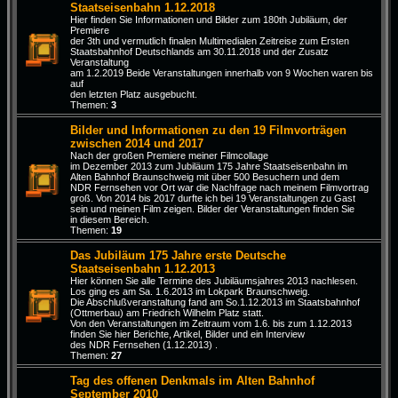
Staatseisenbahn 1.12.2018
Hier finden Sie Informationen und Bilder zum 180th Jubiläum, der
Premiere
der 3th und vermutlich finalen Multimedialen Zeitreise zum Ersten
Staatsbahnhof Deutschlands am 30.11.2018 und der Zusatz
Veranstaltung
am 1.2.2019 Beide Veranstaltungen innerhalb von 9 Wochen waren bis
auf
den letzten Platz ausgebucht.
Themen:
3
Bilder und Informationen zu den 19 Filmvorträgen
zwischen 2014 und 2017
Nach der großen Premiere meiner Filmcollage
im Dezember 2013 zum Jubiläum 175 Jahre Staatseisenbahn im
Alten Bahnhof Braunschweig mit über 500 Besuchern und dem
NDR Fernsehen vor Ort war die Nachfrage nach meinem Filmvortrag
groß. Von 2014 bis 2017 durfte ich bei 19 Veranstaltungen zu Gast
sein und meinen Film zeigen. Bilder der Veranstaltungen finden Sie
in diesem Bereich.
Themen:
19
Das Jubiläum 175 Jahre erste Deutsche
Staatseisenbahn 1.12.2013
Hier können Sie alle Termine des Jubiläumsjahres 2013 nachlesen.
Los ging es am Sa. 1.6.2013 im Lokpark Braunschweig.
Die Abschlußveranstaltung fand am So.1.12.2013 im Staatsbahnhof
(Ottmerbau) am Friedrich Wilhelm Platz statt.
Von den Veranstaltungen im Zeitraum vom 1.6. bis zum 1.12.2013
finden Sie hier Berichte, Artikel, Bilder und ein Interview
des NDR Fernsehen (1.12.2013) .
Themen:
27
Tag des offenen Denkmals im Alten Bahnhof
September 2010