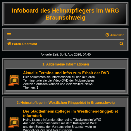
Infoboard des Heimatpflegers im WRG
Braunschweig
Anmelden
S
Foren-Übersicht
u
Aktuelle Zeit: So 9. Aug 2026, 04:40
c
1. Allgemeine Informationen
h
e
Aktuelle Termine und Infos zum Erhalt der DVD
Hier bekommen sie Informationen zu den aktuellen
Terminen,wie sie die Video-DVD der Multimedialen
Zeitreise erhalten können und viele weitere News.
Themen:
3
2. Heimatpflege im Westlichen-Ringgebiet in Braunschweig
Der Stadtteilheimatpfleger im Westlichen-Ringgebiet
informiert:
Heiko Krause informiert über seine Tätigkeiten im WRG.
Auch die Zusammenarbeit mit dem Kulturpunkt West
und den Events der Vortragsreihe Braunschweig im
Wandel der Zeit sind hier zu finden.