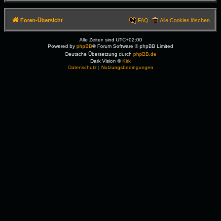
Foren-Übersicht
FAQ
Alle Cookies löschen
Alle Zeiten sind
UTC+02:00
Powered by
phpBB
® Forum Software © phpBB Limited
Deutsche Übersetzung durch
phpBB.de
Dark Vision ©
Kirk
Datenschutz
|
Nutzungsbedingungen