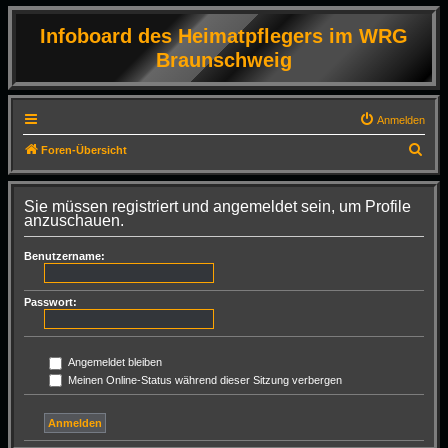
Infoboard des Heimatpflegers im WRG
Braunschweig
Anmelden
S
Foren-Übersicht
u
c
Sie müssen registriert und angemeldet sein, um Profile
anzuschauen.
h
e
Benutzername:
Passwort:
Angemeldet bleiben
Meinen Online-Status während dieser Sitzung verbergen