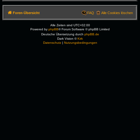
Foren-Übersicht
FAQ
Alle Cookies löschen
Alle Zeiten sind
UTC+02:00
Powered by
phpBB
® Forum Software © phpBB Limited
Deutsche Übersetzung durch
phpBB.de
Dark Vision ©
Kirk
Datenschutz
|
Nutzungsbedingungen