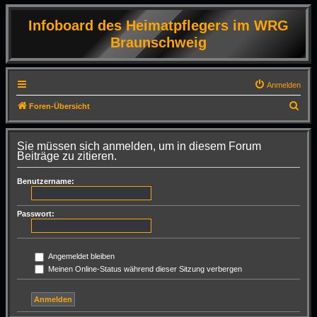
Infoboard des Heimatpflegers im WRG
Braunschweig
Anmelden
S
Foren-Übersicht
u
c
Sie müssen sich anmelden, um in diesem Forum
Beiträge zu zitieren.
h
e
Benutzername:
Passwort:
Angemeldet bleiben
Meinen Online-Status während dieser Sitzung verbergen