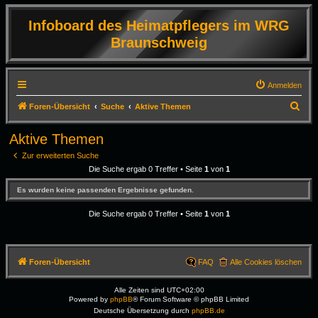
Infoboard des Heimatpflegers im WRG
Braunschweig
Anmelden
S
Foren-Übersicht
Suche
Aktive Themen
u
Aktive Themen
c
Zur erweiterten Suche
h
Die Suche ergab 0 Treffer • Seite
1
von
1
e
Es wurden keine passenden Ergebnisse gefunden.
Die Suche ergab 0 Treffer • Seite
1
von
1
Foren-Übersicht
FAQ
Alle Cookies löschen
Alle Zeiten sind
UTC+02:00
Powered by
phpBB
® Forum Software © phpBB Limited
Deutsche Übersetzung durch
phpBB.de