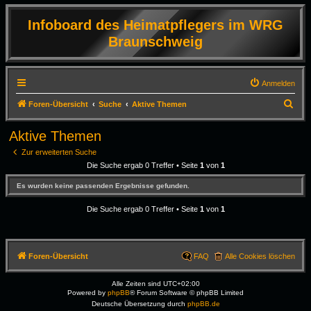
Infoboard des Heimatpflegers im WRG
Braunschweig
Anmelden
S
Foren-Übersicht
Suche
Aktive Themen
u
Aktive Themen
c
Zur erweiterten Suche
h
Die Suche ergab 0 Treffer • Seite
1
von
1
e
Es wurden keine passenden Ergebnisse gefunden.
Die Suche ergab 0 Treffer • Seite
1
von
1
Foren-Übersicht
FAQ
Alle Cookies löschen
Alle Zeiten sind
UTC+02:00
Powered by
phpBB
® Forum Software © phpBB Limited
Deutsche Übersetzung durch
phpBB.de