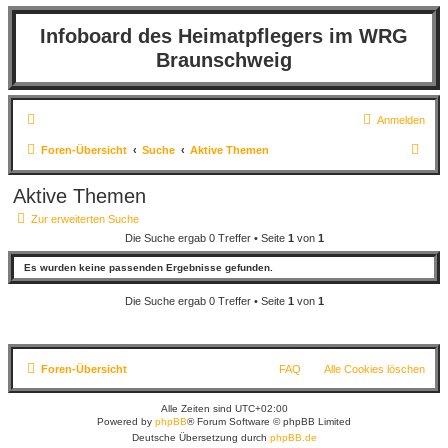
Infoboard des Heimatpflegers im WRG
Braunschweig
Anmelden
S
Foren-Übersicht
Suche
Aktive Themen
u
Aktive Themen
c
Zur erweiterten Suche
h
Die Suche ergab 0 Treffer • Seite
1
von
1
e
Es wurden keine passenden Ergebnisse gefunden.
Die Suche ergab 0 Treffer • Seite
1
von
1
Foren-Übersicht
FAQ
Alle Cookies löschen
Alle Zeiten sind
UTC+02:00
Powered by
phpBB
® Forum Software © phpBB Limited
Deutsche Übersetzung durch
phpBB.de