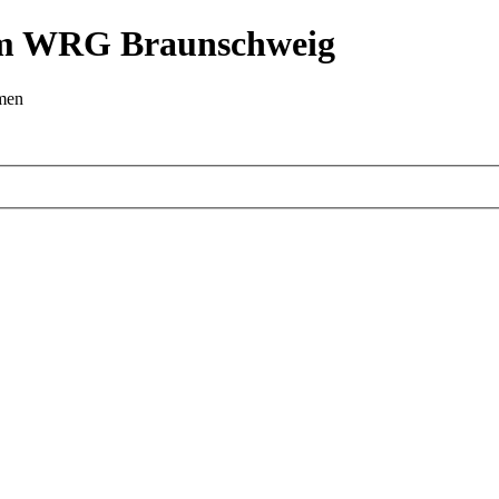
 im WRG Braunschweig
emen