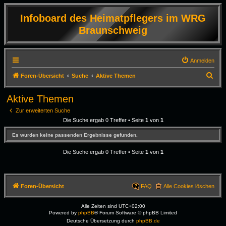
Infoboard des Heimatpflegers im WRG
Braunschweig
Anmelden
S
Foren-Übersicht
Suche
Aktive Themen
u
Aktive Themen
c
Zur erweiterten Suche
h
Die Suche ergab 0 Treffer • Seite
1
von
1
e
Es wurden keine passenden Ergebnisse gefunden.
Die Suche ergab 0 Treffer • Seite
1
von
1
Foren-Übersicht
FAQ
Alle Cookies löschen
Alle Zeiten sind
UTC+02:00
Powered by
phpBB
® Forum Software © phpBB Limited
Deutsche Übersetzung durch
phpBB.de