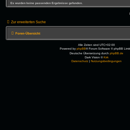
Es wurden keine passenden Ergebnisse gefunden.
Zur erweiterten Suche
Foren-Übersicht
Alle Zeiten sind
UTC+02:00
Powered by
phpBB
® Forum Software © phpBB Limi
Deutsche Übersetzung durch
phpBB.de
Dark Vision ©
Kirk
Datenschutz
|
Nutzungsbedingungen