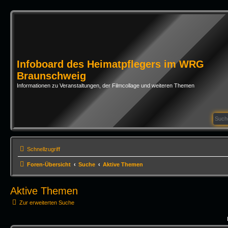
Infoboard des Heimatpflegers im WRG
Braunschweig
Informationen zu Veranstaltungen, der Filmcollage und weiteren Themen
Schnellzugriff
Foren-Übersicht
Suche
Aktive Themen
Aktive Themen
Zur erweiterten Suche