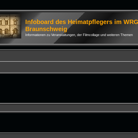
Infoboard des Heimatpflegers im WR
Braunschweig
Informationen zu Veranstaltungen, der Filmcollage und weiteren Themen