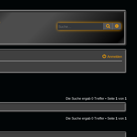
G
Suche
Erweitert
Anmelden
Die Suche ergab 0 Treffer • Seite
1
von
1
Die Suche ergab 0 Treffer • Seite
1
von
1