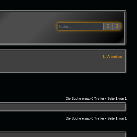
G
Suche
Erweitert
Anmelden
Die Suche ergab 0 Treffer • Seite
1
von
1
Die Suche ergab 0 Treffer • Seite
1
von
1