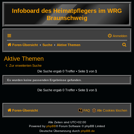
Infoboard des Heimatpflegers im WRG
Braunschweig
Anmelden
S
Foren-Übersicht
Suche
Aktive Themen
u
Aktive Themen
c
Zur erweiterten Suche
h
Die Suche ergab 0 Treffer • Seite
1
von
1
e
Es wurden keine passenden Ergebnisse gefunden.
Die Suche ergab 0 Treffer • Seite
1
von
1
Foren-Übersicht
FAQ
Alle Cookies löschen
Alle Zeiten sind
UTC+02:00
Powered by
phpBB
® Forum Software © phpBB Limited
Deutsche Übersetzung durch
phpBB.de