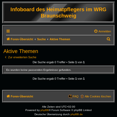
Infoboard des Heimatpflegers im WRG
Braunschweig
Anmelden
S
Foren-Übersicht
Suche
Aktive Themen
u
Aktive Themen
c
Zur erweiterten Suche
h
Die Suche ergab 0 Treffer • Seite
1
von
1
e
Es wurden keine passenden Ergebnisse gefunden.
Die Suche ergab 0 Treffer • Seite
1
von
1
Foren-Übersicht
FAQ
Alle Cookies löschen
Alle Zeiten sind
UTC+02:00
Powered by
phpBB
® Forum Software © phpBB Limited
Deutsche Übersetzung durch
phpBB.de