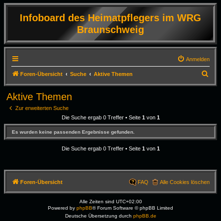
Infoboard des Heimatpflegers im WRG
Braunschweig
Anmelden
S
Foren-Übersicht
Suche
Aktive Themen
u
Aktive Themen
c
Zur erweiterten Suche
h
Die Suche ergab 0 Treffer • Seite
1
von
1
e
Es wurden keine passenden Ergebnisse gefunden.
Die Suche ergab 0 Treffer • Seite
1
von
1
Foren-Übersicht
FAQ
Alle Cookies löschen
Alle Zeiten sind
UTC+02:00
Powered by
phpBB
® Forum Software © phpBB Limited
Deutsche Übersetzung durch
phpBB.de