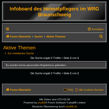
Infoboard des Heimatpflegers im WRG
Braunschweig
Anmelden
S
Foren-Übersicht
Suche
Aktive Themen
u
Aktive Themen
c
Zur erweiterten Suche
h
Die Suche ergab 0 Treffer • Seite
1
von
1
e
Es wurden keine passenden Ergebnisse gefunden.
Die Suche ergab 0 Treffer • Seite
1
von
1
Foren-Übersicht
FAQ
Alle Cookies löschen
Alle Zeiten sind
UTC+02:00
Powered by
phpBB
® Forum Software © phpBB Limited
Deutsche Übersetzung durch
phpBB.de