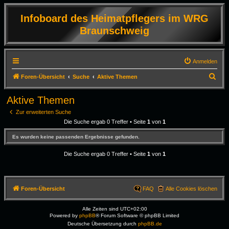
Infoboard des Heimatpflegers im WRG
Braunschweig
Anmelden
S
Foren-Übersicht
Suche
Aktive Themen
u
Aktive Themen
c
Zur erweiterten Suche
h
Die Suche ergab 0 Treffer • Seite
1
von
1
e
Es wurden keine passenden Ergebnisse gefunden.
Die Suche ergab 0 Treffer • Seite
1
von
1
Foren-Übersicht
FAQ
Alle Cookies löschen
Alle Zeiten sind
UTC+02:00
Powered by
phpBB
® Forum Software © phpBB Limited
Deutsche Übersetzung durch
phpBB.de