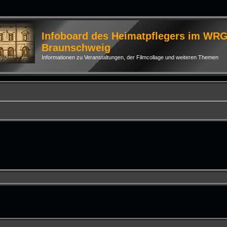
Infoboard des Heimatpflegers im WR
Braunschweig
Informationen zu Veranstaltungen, der Filmcollage und weiteren Themen