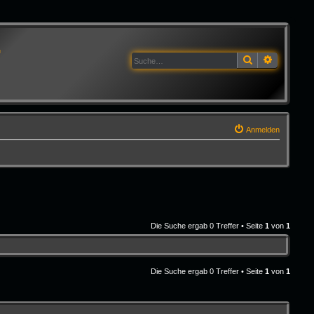
G
Suche
Erweitert
Anmelden
Die Suche ergab 0 Treffer • Seite
1
von
1
Die Suche ergab 0 Treffer • Seite
1
von
1