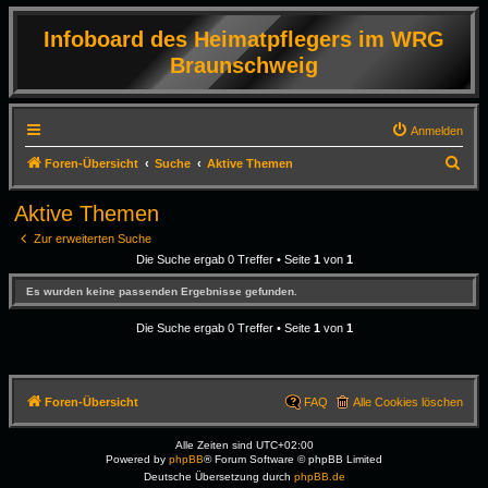
Infoboard des Heimatpflegers im WRG
Braunschweig
Anmelden
S
Foren-Übersicht
Suche
Aktive Themen
u
Aktive Themen
c
Zur erweiterten Suche
h
Die Suche ergab 0 Treffer • Seite
1
von
1
e
Es wurden keine passenden Ergebnisse gefunden.
Die Suche ergab 0 Treffer • Seite
1
von
1
Foren-Übersicht
FAQ
Alle Cookies löschen
Alle Zeiten sind
UTC+02:00
Powered by
phpBB
® Forum Software © phpBB Limited
Deutsche Übersetzung durch
phpBB.de