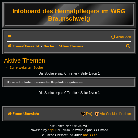
Infoboard des Heimatpflegers im WRG
Braunschweig
Anmelden
S
Foren-Übersicht
Suche
Aktive Themen
u
Aktive Themen
c
Zur erweiterten Suche
h
Die Suche ergab 0 Treffer • Seite
1
von
1
e
Es wurden keine passenden Ergebnisse gefunden.
Die Suche ergab 0 Treffer • Seite
1
von
1
Foren-Übersicht
FAQ
Alle Cookies löschen
Alle Zeiten sind
UTC+02:00
Powered by
phpBB
® Forum Software © phpBB Limited
Deutsche Übersetzung durch
phpBB.de