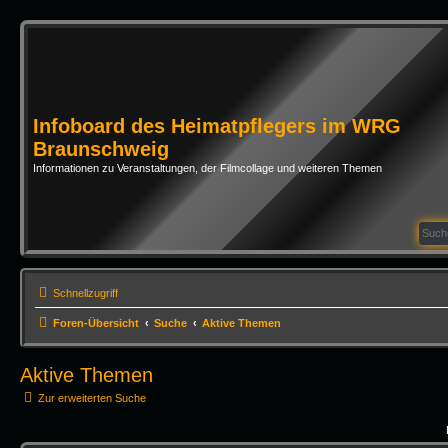
Infoboard des Heimatpflegers im WRG
Braunschweig
Informationen zu Veranstaltungen, der Filmcollage und weiteren Themen
Schnellzugriff
Foren-Übersicht
Suche
Aktive Themen
Aktive Themen
Zur erweiterten Suche