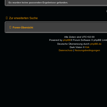
Es wurden keine passenden Ergebnisse gefunden.
Zur erweiterten Suche
Foren-Übersicht
Alle Zeiten sind
UTC+02:00
Powered by
phpBB
® Forum Software © phpBB Limi
Deutsche Übersetzung durch
phpBB.de
Dark Vision ©
Kirk
Datenschutz
|
Nutzungsbedingungen