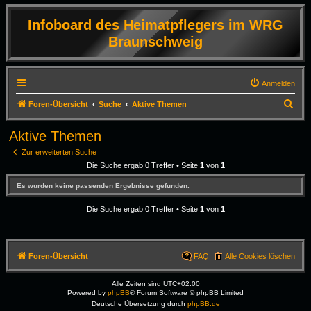
Infoboard des Heimatpflegers im WRG
Braunschweig
Anmelden
S
Foren-Übersicht
Suche
Aktive Themen
u
Aktive Themen
c
Zur erweiterten Suche
h
Die Suche ergab 0 Treffer • Seite
1
von
1
e
Es wurden keine passenden Ergebnisse gefunden.
Die Suche ergab 0 Treffer • Seite
1
von
1
Foren-Übersicht
FAQ
Alle Cookies löschen
Alle Zeiten sind
UTC+02:00
Powered by
phpBB
® Forum Software © phpBB Limited
Deutsche Übersetzung durch
phpBB.de