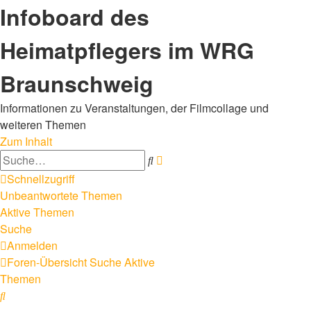
Infoboard des
Heimatpflegers im WRG
Braunschweig
Informationen zu Veranstaltungen, der Filmcollage und
weiteren Themen
Zum Inhalt
Erweiterte
Suche
Suche
Schnellzugriff
Unbeantwortete Themen
Aktive Themen
Suche
Anmelden
Foren-Übersicht
Suche
Aktive
Themen
Suche