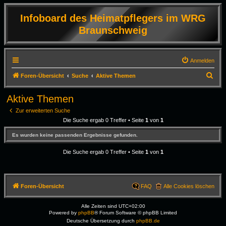
Infoboard des Heimatpflegers im WRG
Braunschweig
Anmelden
S
Foren-Übersicht
Suche
Aktive Themen
u
Aktive Themen
c
Zur erweiterten Suche
h
Die Suche ergab 0 Treffer • Seite
1
von
1
e
Es wurden keine passenden Ergebnisse gefunden.
Die Suche ergab 0 Treffer • Seite
1
von
1
Foren-Übersicht
FAQ
Alle Cookies löschen
Alle Zeiten sind
UTC+02:00
Powered by
phpBB
® Forum Software © phpBB Limited
Deutsche Übersetzung durch
phpBB.de