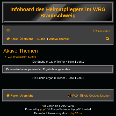
Infoboard des Heimatpflegers im WRG
Braunschweig
Anmelden
S
Foren-Übersicht
Suche
Aktive Themen
u
Aktive Themen
c
Zur erweiterten Suche
h
Die Suche ergab 0 Treffer • Seite
1
von
1
e
Es wurden keine passenden Ergebnisse gefunden.
Die Suche ergab 0 Treffer • Seite
1
von
1
Foren-Übersicht
FAQ
Alle Cookies löschen
Alle Zeiten sind
UTC+02:00
Powered by
phpBB
® Forum Software © phpBB Limited
Deutsche Übersetzung durch
phpBB.de