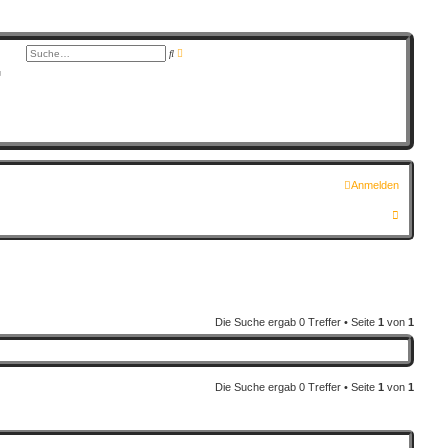
E
S
r
u
G
w
c
e
h
i
e
t
e
r
t
e
S
u
c
Anmelden
h
e
S
u
c
h
e
Die Suche ergab 0 Treffer • Seite
1
von
1
Die Suche ergab 0 Treffer • Seite
1
von
1