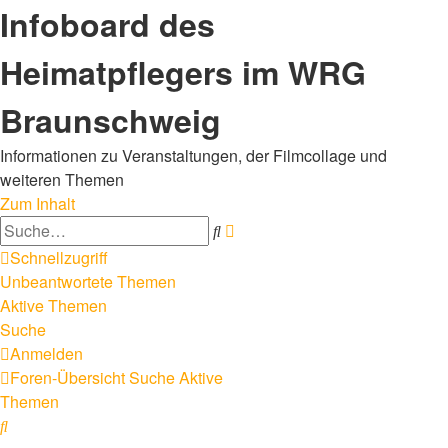
Infoboard des
Heimatpflegers im WRG
Braunschweig
Informationen zu Veranstaltungen, der Filmcollage und
weiteren Themen
Zum Inhalt
Erweiterte
Suche
Suche
Schnellzugriff
Unbeantwortete Themen
Aktive Themen
Suche
Anmelden
Foren-Übersicht
Suche
Aktive
Themen
Suche