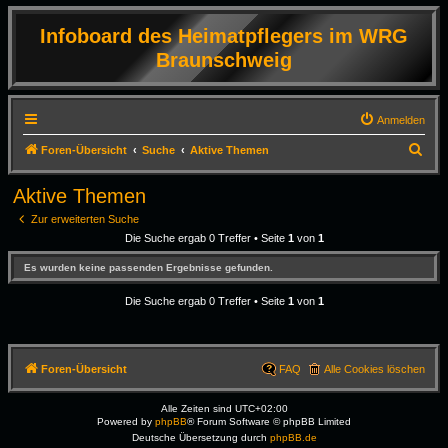
Infoboard des Heimatpflegers im WRG
Braunschweig
Anmelden
S
Foren-Übersicht
Suche
Aktive Themen
u
Aktive Themen
c
Zur erweiterten Suche
h
Die Suche ergab 0 Treffer • Seite
1
von
1
e
Es wurden keine passenden Ergebnisse gefunden.
Die Suche ergab 0 Treffer • Seite
1
von
1
Foren-Übersicht
FAQ
Alle Cookies löschen
Alle Zeiten sind
UTC+02:00
Powered by
phpBB
® Forum Software © phpBB Limited
Deutsche Übersetzung durch
phpBB.de