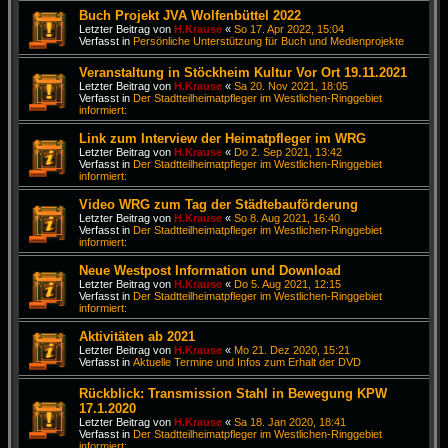
Buch Projekt JVA Wolfenbüttel 2022
Letzter Beitrag von
H.Krause
«
So 17. Apr 2022, 15:04
Verfasst in
Persönliche Unterstützung für Buch und Medienprojekte
Veranstaltung in Stöckheim Kultur Vor Ort 19.11.2021
Letzter Beitrag von
H.Krause
«
Sa 20. Nov 2021, 18:05
Verfasst in
Der Stadtteilheimatpfleger im Westlichen-Ringgebiet
informiert:
Link zum Interview der Heimatpfleger im WRG
Letzter Beitrag von
H.Krause
«
Do 2. Sep 2021, 13:42
Verfasst in
Der Stadtteilheimatpfleger im Westlichen-Ringgebiet
informiert:
Video WRG zum Tag der Städtebauförderung
Letzter Beitrag von
H.Krause
«
So 8. Aug 2021, 16:40
Verfasst in
Der Stadtteilheimatpfleger im Westlichen-Ringgebiet
informiert:
Neue Westpost Information und Download
Letzter Beitrag von
H.Krause
«
Do 5. Aug 2021, 12:15
Verfasst in
Der Stadtteilheimatpfleger im Westlichen-Ringgebiet
informiert:
Aktivitäten ab 2021
Letzter Beitrag von
H.Krause
«
Mo 21. Dez 2020, 15:21
Verfasst in
Aktuelle Termine und Infos zum Erhalt der DVD
Rückblick: Transmission Stahl in Bewegung KPW
17.1.2020
Letzter Beitrag von
H.Krause
«
Sa 18. Jan 2020, 18:41
Verfasst in
Der Stadtteilheimatpfleger im Westlichen-Ringgebiet
informiert: