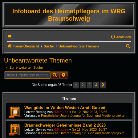
Infoboard des Heimatpflegers im WRG
Braunschweig
Anmelden
S
Foren-Übersicht
Suche
Unbeantwortete Themen
u
Unbeantwortete Themen
c
Zur erweiterten Suche
h
Suche
Erweiterte Suche
e
2
3
4
1
Die Suche ergab 95 Treffer
Nächste
Themen
Was gibts im Wilden Westen Arndt Gutzeit
Letzter Beitrag von
H.Krause
«
So 12. Nov 2023, 16:56
Verfasst in
Persönliche Unterstützung für Buch und Medienprojekte
Braunschweiger Geheimnisse Band 2 2023
Letzter Beitrag von
H.Krause
«
Sa 11. Nov 2023, 16:37
Verfasst in
Persönliche Unterstützung für Buch und Medienprojekte