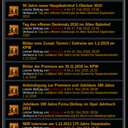
50 Jahre neuer Hauptbahnhof 1.Oktober 2010
Letzter Beitrag von
H.Krause
«
So 17. Feb 2019, 13:09
Verfasst in
Tag des offenen Denkmals im Alten Bahnhof September
2010
Tag des offenen Denkmals 2010 im Alten Bahnhof
Letzter Beitrag von
H.Krause
«
So 17. Feb 2019, 12:34
Verfasst in
Tag des offenen Denkmals im Alten Bahnhof September
2010
Bilder vom Zusatz Termin / Zeitreise am 1.2.2019 im
KPW
Letzter Beitrag von
H.Krause
«
So 16. Dez 2018, 09:05
Verfasst in
Das Jubiläum 180 Jahre erste Deutsche Staatseisenbahn
1.12.2018
Bilder der Premiere am 30.11.2018 im KPW
Letzter Beitrag von
H.Krause
«
So 2. Dez 2018, 11:15
Verfasst in
Das Jubiläum 180 Jahre erste Deutsche Staatseisenbahn
1.12.2018
Ankündigung zur Premiere und Jubiläum 180 Jahre
Letzter Beitrag von
H.Krause
«
Do 1. Nov 2018, 09:00
Verfasst in
Das Jubiläum 180 Jahre erste Deutsche Staatseisenbahn
1.12.2018
Jubiläum 100 Jahre Firma Dürkop im Opel Jahrbuch
2019
Letzter Beitrag von
H.Krause
«
Di 30. Okt 2018, 08:56
Verfasst in
Persönliche Unterstützung für Buch und Medienprojekte
NDR Interview am 1.12.2013 175 Jahre Staatsbahn
Letzter Beitrag von
H.Krause
«
So 21. Okt 2018, 15:43