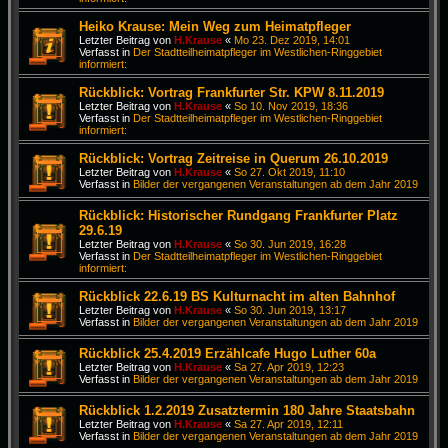
Heiko Krause: Mein Weg zum Heimatpfleger
Letzter Beitrag von
H.Krause
«
Mo 23. Dez 2019, 14:01
Verfasst in
Der Stadtteilheimatpfleger im Westlichen-Ringgebiet
informiert:
Rückblick: Vortrag Frankfurter Str. KPW 8.11.2019
Letzter Beitrag von
H.Krause
«
So 10. Nov 2019, 18:36
Verfasst in
Der Stadtteilheimatpfleger im Westlichen-Ringgebiet
informiert:
Rückblick: Vortrag Zeitreise in Querum 26.10.2019
Letzter Beitrag von
H.Krause
«
So 27. Okt 2019, 11:10
Verfasst in
Bilder der vergangenen Veranstaltungen ab dem Jahr 2019
Rückblick: Historischer Rundgang Frankfurter Platz
29.6.19
Letzter Beitrag von
H.Krause
«
So 30. Jun 2019, 16:28
Verfasst in
Der Stadtteilheimatpfleger im Westlichen-Ringgebiet
informiert:
Rückblick 22.6.19 BS Kulturnacht im alten Bahnhof
Letzter Beitrag von
H.Krause
«
So 30. Jun 2019, 13:17
Verfasst in
Bilder der vergangenen Veranstaltungen ab dem Jahr 2019
Rückblick 25.4.2019 Erzählcafe Hugo Luther 60a
Letzter Beitrag von
H.Krause
«
Sa 27. Apr 2019, 12:23
Verfasst in
Bilder der vergangenen Veranstaltungen ab dem Jahr 2019
Rückblick 1.2.2019 Zusatztermin 180 Jahre Staatsbahn
Letzter Beitrag von
H.Krause
«
Sa 27. Apr 2019, 12:11
Verfasst in
Bilder der vergangenen Veranstaltungen ab dem Jahr 2019