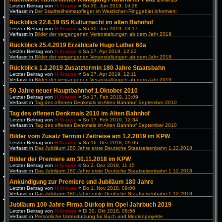
Letzter Beitrag von
H.Krause
«
So 30. Jun 2019, 16:28
Verfasst in
Der Stadtteilheimatpfleger im Westlichen-Ringgebiet informiert:
Rückblick 22.6.19 BS Kulturnacht im alten Bahnhof
Letzter Beitrag von
H.Krause
«
So 30. Jun 2019, 13:17
Verfasst in
Bilder der vergangenen Veranstaltungen ab dem Jahr 2019
Rückblick 25.4.2019 Erzählcafe Hugo Luther 60a
Letzter Beitrag von
H.Krause
«
Sa 27. Apr 2019, 12:23
Verfasst in
Bilder der vergangenen Veranstaltungen ab dem Jahr 2019
Rückblick 1.2.2019 Zusatztermin 180 Jahre Staatsbahn
Letzter Beitrag von
H.Krause
«
Sa 27. Apr 2019, 12:11
Verfasst in
Bilder der vergangenen Veranstaltungen ab dem Jahr 2019
50 Jahre neuer Hauptbahnhof 1.Oktober 2010
Letzter Beitrag von
H.Krause
«
So 17. Feb 2019, 13:09
Verfasst in
Tag des offenen Denkmals im Alten Bahnhof September 2010
Tag des offenen Denkmals 2010 im Alten Bahnhof
Letzter Beitrag von
H.Krause
«
So 17. Feb 2019, 12:34
Verfasst in
Tag des offenen Denkmals im Alten Bahnhof September 2010
Bilder vom Zusatz Termin / Zeitreise am 1.2.2019 im KPW
Letzter Beitrag von
H.Krause
«
So 16. Dez 2018, 09:05
Verfasst in
Das Jubiläum 180 Jahre erste Deutsche Staatseisenbahn 1.12.2018
Bilder der Premiere am 30.11.2018 im KPW
Letzter Beitrag von
H.Krause
«
So 2. Dez 2018, 11:15
Verfasst in
Das Jubiläum 180 Jahre erste Deutsche Staatseisenbahn 1.12.2018
Ankündigung zur Premiere und Jubiläum 180 Jahre
Letzter Beitrag von
H.Krause
«
Do 1. Nov 2018, 09:00
Verfasst in
Das Jubiläum 180 Jahre erste Deutsche Staatseisenbahn 1.12.2018
Jubiläum 100 Jahre Firma Dürkop im Opel Jahrbuch 2019
Letzter Beitrag von
H.Krause
«
Di 30. Okt 2018, 08:56
Verfasst in
Persönliche Unterstützung für Buch und Medienprojekte