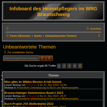
Infoboard des Heimatpflegers im WRG
Braunschweig
Anmelden
S
Foren-Übersicht
Suche
Unbeantwortete Themen
u
Unbeantwortete Themen
c
Zur erweiterten Suche
h
Suche
Erweiterte Suche
e
2
3
4
1
Die Suche ergab 95 Treffer
Nächste
Themen
Was gibts im Wilden Westen Arndt Gutzeit
Letzter Beitrag von
H.Krause
«
So 12. Nov 2023, 16:56
Verfasst in
Persönliche Unterstützung für Buch und Medienprojekte
Braunschweiger Geheimnisse Band 2 2023
Letzter Beitrag von
H.Krause
«
Sa 11. Nov 2023, 16:37
Verfasst in
Persönliche Unterstützung für Buch und Medienprojekte
Buch Projekt JVA Wolfenbüttel 2022
Letzter Beitrag von
H.Krause
«
So 17. Apr 2022, 15:04