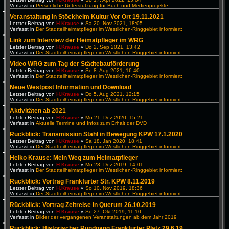
Verfasst in
Persönliche Unterstützung für Buch und Medienprojekte
Veranstaltung in Stöckheim Kultur Vor Ort 19.11.2021
Letzter Beitrag von
H.Krause
«
Sa 20. Nov 2021, 18:05
Verfasst in
Der Stadtteilheimatpfleger im Westlichen-Ringgebiet informiert:
Link zum Interview der Heimatpfleger im WRG
Letzter Beitrag von
H.Krause
«
Do 2. Sep 2021, 13:42
Verfasst in
Der Stadtteilheimatpfleger im Westlichen-Ringgebiet informiert:
Video WRG zum Tag der Städtebauförderung
Letzter Beitrag von
H.Krause
«
So 8. Aug 2021, 16:40
Verfasst in
Der Stadtteilheimatpfleger im Westlichen-Ringgebiet informiert:
Neue Westpost Information und Download
Letzter Beitrag von
H.Krause
«
Do 5. Aug 2021, 12:15
Verfasst in
Der Stadtteilheimatpfleger im Westlichen-Ringgebiet informiert:
Aktivitäten ab 2021
Letzter Beitrag von
H.Krause
«
Mo 21. Dez 2020, 15:21
Verfasst in
Aktuelle Termine und Infos zum Erhalt der DVD
Rückblick: Transmission Stahl in Bewegung KPW 17.1.2020
Letzter Beitrag von
H.Krause
«
Sa 18. Jan 2020, 18:41
Verfasst in
Der Stadtteilheimatpfleger im Westlichen-Ringgebiet informiert:
Heiko Krause: Mein Weg zum Heimatpfleger
Letzter Beitrag von
H.Krause
«
Mo 23. Dez 2019, 14:01
Verfasst in
Der Stadtteilheimatpfleger im Westlichen-Ringgebiet informiert:
Rückblick: Vortrag Frankfurter Str. KPW 8.11.2019
Letzter Beitrag von
H.Krause
«
So 10. Nov 2019, 18:36
Verfasst in
Der Stadtteilheimatpfleger im Westlichen-Ringgebiet informiert:
Rückblick: Vortrag Zeitreise in Querum 26.10.2019
Letzter Beitrag von
H.Krause
«
So 27. Okt 2019, 11:10
Verfasst in
Bilder der vergangenen Veranstaltungen ab dem Jahr 2019
Rückblick: Historischer Rundgang Frankfurter Platz 29.6.19