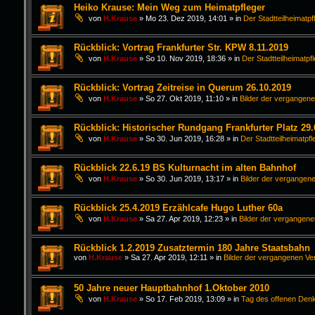
Heiko Krause: Mein Weg zum Heimatpfleger
von
H.Krause
»
Mo 23. Dez 2019, 14:01
» in
Der Stadtteilheimatpf
Rückblick: Vortrag Frankfurter Str. KPW 8.11.2019
von
H.Krause
»
So 10. Nov 2019, 18:36
» in
Der Stadtteilheimatpf
Rückblick: Vortrag Zeitreise in Querum 26.10.2019
von
H.Krause
»
So 27. Okt 2019, 11:10
» in
Bilder der vergangen
Rückblick: Historischer Rundgang Frankfurter Platz 29.
von
H.Krause
»
So 30. Jun 2019, 16:28
» in
Der Stadtteilheimatpfl
Rückblick 22.6.19 BS Kulturnacht im alten Bahnhof
von
H.Krause
»
So 30. Jun 2019, 13:17
» in
Bilder der vergangen
Rückblick 25.4.2019 Erzählcafe Hugo Luther 60a
von
H.Krause
»
Sa 27. Apr 2019, 12:23
» in
Bilder der vergangen
Rückblick 1.2.2019 Zusatztermin 180 Jahre Staatsbahn
von
H.Krause
»
Sa 27. Apr 2019, 12:11
» in
Bilder der vergangenen Ve
50 Jahre neuer Hauptbahnhof 1.Oktober 2010
von
H.Krause
»
So 17. Feb 2019, 13:09
» in
Tag des offenen Den