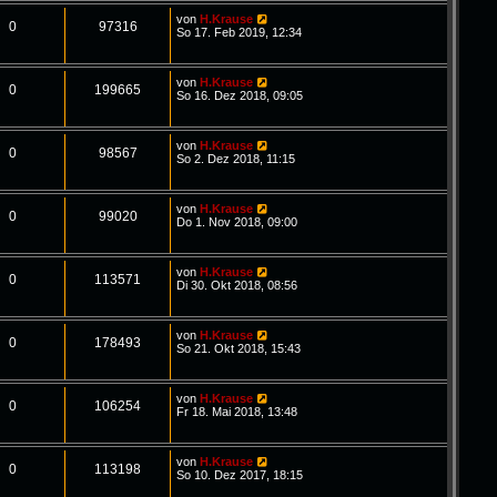
von
H.Krause
0
97316
So 17. Feb 2019, 12:34
von
H.Krause
0
199665
So 16. Dez 2018, 09:05
von
H.Krause
0
98567
So 2. Dez 2018, 11:15
von
H.Krause
0
99020
Do 1. Nov 2018, 09:00
von
H.Krause
0
113571
Di 30. Okt 2018, 08:56
von
H.Krause
0
178493
So 21. Okt 2018, 15:43
von
H.Krause
0
106254
Fr 18. Mai 2018, 13:48
von
H.Krause
0
113198
So 10. Dez 2017, 18:15