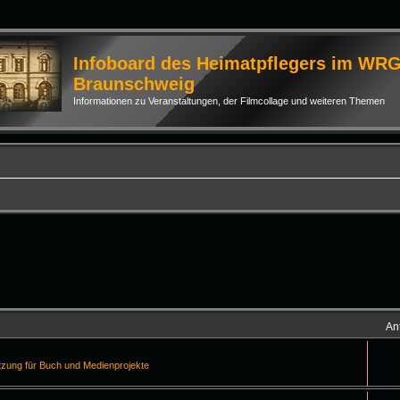
Infoboard des Heimatpflegers im WR
Braunschweig
Informationen zu Veranstaltungen, der Filmcollage und weiteren Themen
An
tzung für Buch und Medienprojekte