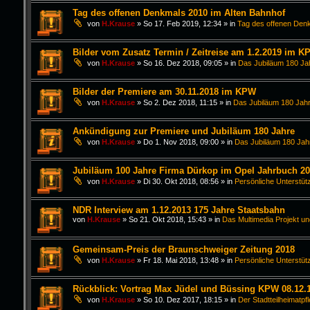
Tag des offenen Denkmals 2010 im Alten Bahnhof
von
H.Krause
»
So 17. Feb 2019, 12:34
» in
Tag des offenen Den
Bilder vom Zusatz Termin / Zeitreise am 1.2.2019 im K
von
H.Krause
»
So 16. Dez 2018, 09:05
» in
Das Jubiläum 180 Ja
Bilder der Premiere am 30.11.2018 im KPW
von
H.Krause
»
So 2. Dez 2018, 11:15
» in
Das Jubiläum 180 Jahr
Ankündigung zur Premiere und Jubiläum 180 Jahre
von
H.Krause
»
Do 1. Nov 2018, 09:00
» in
Das Jubiläum 180 Jah
Jubiläum 100 Jahre Firma Dürkop im Opel Jahrbuch 2
von
H.Krause
»
Di 30. Okt 2018, 08:56
» in
Persönliche Unterstüt
NDR Interview am 1.12.2013 175 Jahre Staatsbahn
von
H.Krause
»
So 21. Okt 2018, 15:43
» in
Das Multimedia Projekt un
Gemeinsam-Preis der Braunschweiger Zeitung 2018
von
H.Krause
»
Fr 18. Mai 2018, 13:48
» in
Persönliche Unterstüt
Rückblick: Vortrag Max Jüdel und Büssing KPW 08.12.
von
H.Krause
»
So 10. Dez 2017, 18:15
» in
Der Stadtteilheimatpf