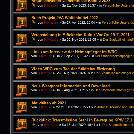
Braunschweiger Geheimnisse Band 2 2023
von
H.Krause
»
Sa 11. Nov 2023, 16:37
» in
Persönliche Unterstü
Buch Projekt JVA Wolfenbüttel 2022
von
H.Krause
»
So 17. Apr 2022, 15:04
» in
Persönliche Unterstüt
Veranstaltung in Stöckheim Kultur Vor Ort 19.11.2021
von
H.Krause
»
Sa 20. Nov 2021, 18:05
» in
Der Stadtteilheimatpf
Link zum Interview der Heimatpfleger im WRG
von
H.Krause
»
Do 2. Sep 2021, 13:42
» in
Der Stadtteilheimatpfleger 
Video WRG zum Tag der Städtebauförderung
von
H.Krause
»
So 8. Aug 2021, 16:40
» in
Der Stadtteilheimatpfleger i
Neue Westpost Information und Download
von
H.Krause
»
Do 5. Aug 2021, 12:15
» in
Der Stadtteilheimatpfleger 
Aktivitäten ab 2021
von
H.Krause
»
Mo 21. Dez 2020, 15:21
» in
Aktuelle Termine und Inf
Rückblick: Transmission Stahl in Bewegung KPW 17.1.
von
H.Krause
»
Sa 18. Jan 2020, 18:41
» in
Der Stadtteilheimatpfl