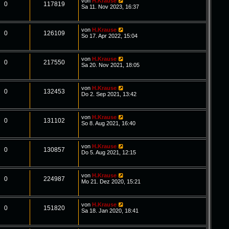
von
H.Krause
0
117819
Sa 11. Nov 2023, 16:37
von
H.Krause
0
126109
So 17. Apr 2022, 15:04
von
H.Krause
0
217550
Sa 20. Nov 2021, 18:05
von
H.Krause
0
132453
Do 2. Sep 2021, 13:42
von
H.Krause
0
131102
So 8. Aug 2021, 16:40
von
H.Krause
0
130857
Do 5. Aug 2021, 12:15
von
H.Krause
0
224987
Mo 21. Dez 2020, 15:21
von
H.Krause
0
151820
Sa 18. Jan 2020, 18:41