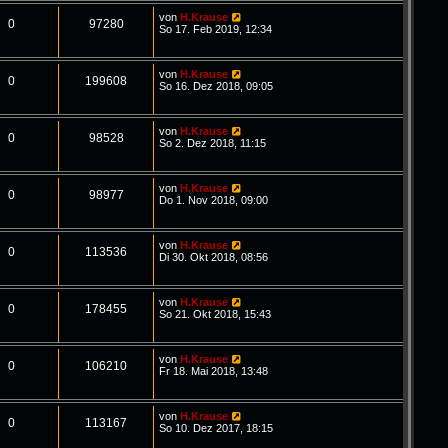
von
H.Krause
0
97280
So 17. Feb 2019, 12:34
von
H.Krause
0
199608
So 16. Dez 2018, 09:05
von
H.Krause
0
98528
So 2. Dez 2018, 11:15
von
H.Krause
0
98977
Do 1. Nov 2018, 09:00
von
H.Krause
0
113536
Di 30. Okt 2018, 08:56
von
H.Krause
0
178455
So 21. Okt 2018, 15:43
von
H.Krause
0
106210
Fr 18. Mai 2018, 13:48
von
H.Krause
0
113167
So 10. Dez 2017, 18:15