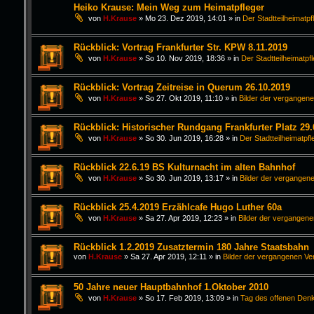
Heiko Krause: Mein Weg zum Heimatpfleger
von
H.Krause
»
Mo 23. Dez 2019, 14:01
» in
Der Stadtteilheimatpf
Rückblick: Vortrag Frankfurter Str. KPW 8.11.2019
von
H.Krause
»
So 10. Nov 2019, 18:36
» in
Der Stadtteilheimatpf
Rückblick: Vortrag Zeitreise in Querum 26.10.2019
von
H.Krause
»
So 27. Okt 2019, 11:10
» in
Bilder der vergangen
Rückblick: Historischer Rundgang Frankfurter Platz 29.
von
H.Krause
»
So 30. Jun 2019, 16:28
» in
Der Stadtteilheimatpfl
Rückblick 22.6.19 BS Kulturnacht im alten Bahnhof
von
H.Krause
»
So 30. Jun 2019, 13:17
» in
Bilder der vergangen
Rückblick 25.4.2019 Erzählcafe Hugo Luther 60a
von
H.Krause
»
Sa 27. Apr 2019, 12:23
» in
Bilder der vergangen
Rückblick 1.2.2019 Zusatztermin 180 Jahre Staatsbahn
von
H.Krause
»
Sa 27. Apr 2019, 12:11
» in
Bilder der vergangenen Ve
50 Jahre neuer Hauptbahnhof 1.Oktober 2010
von
H.Krause
»
So 17. Feb 2019, 13:09
» in
Tag des offenen Den