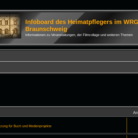
Infoboard des Heimatpflegers im WR
Braunschweig
Informationen zu Veranstaltungen, der Filmcollage und weiteren Themen
An
tzung für Buch und Medienprojekte