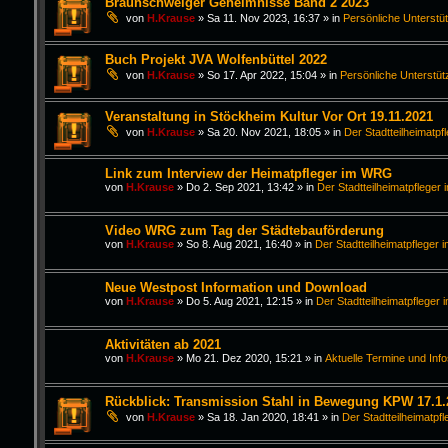
Braunschweiger Geheimnisse Band 2 2023
von
H.Krause
»
Sa 11. Nov 2023, 16:37
» in
Persönliche Unterstü
Buch Projekt JVA Wolfenbüttel 2022
von
H.Krause
»
So 17. Apr 2022, 15:04
» in
Persönliche Unterstüt
Veranstaltung in Stöckheim Kultur Vor Ort 19.11.2021
von
H.Krause
»
Sa 20. Nov 2021, 18:05
» in
Der Stadtteilheimatpf
Link zum Interview der Heimatpfleger im WRG
von
H.Krause
»
Do 2. Sep 2021, 13:42
» in
Der Stadtteilheimatpfleger 
Video WRG zum Tag der Städtebauförderung
von
H.Krause
»
So 8. Aug 2021, 16:40
» in
Der Stadtteilheimatpfleger i
Neue Westpost Information und Download
von
H.Krause
»
Do 5. Aug 2021, 12:15
» in
Der Stadtteilheimatpfleger 
Aktivitäten ab 2021
von
H.Krause
»
Mo 21. Dez 2020, 15:21
» in
Aktuelle Termine und Inf
Rückblick: Transmission Stahl in Bewegung KPW 17.1.
von
H.Krause
»
Sa 18. Jan 2020, 18:41
» in
Der Stadtteilheimatpfl