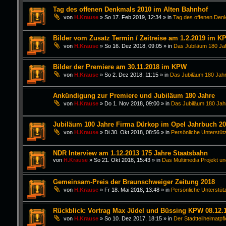
Tag des offenen Denkmals 2010 im Alten Bahnhof
von
H.Krause
»
So 17. Feb 2019, 12:34
» in
Tag des offenen Den
Bilder vom Zusatz Termin / Zeitreise am 1.2.2019 im K
von
H.Krause
»
So 16. Dez 2018, 09:05
» in
Das Jubiläum 180 Ja
Bilder der Premiere am 30.11.2018 im KPW
von
H.Krause
»
So 2. Dez 2018, 11:15
» in
Das Jubiläum 180 Jahr
Ankündigung zur Premiere und Jubiläum 180 Jahre
von
H.Krause
»
Do 1. Nov 2018, 09:00
» in
Das Jubiläum 180 Jah
Jubiläum 100 Jahre Firma Dürkop im Opel Jahrbuch 2
von
H.Krause
»
Di 30. Okt 2018, 08:56
» in
Persönliche Unterstüt
NDR Interview am 1.12.2013 175 Jahre Staatsbahn
von
H.Krause
»
So 21. Okt 2018, 15:43
» in
Das Multimedia Projekt un
Gemeinsam-Preis der Braunschweiger Zeitung 2018
von
H.Krause
»
Fr 18. Mai 2018, 13:48
» in
Persönliche Unterstüt
Rückblick: Vortrag Max Jüdel und Büssing KPW 08.12.
von
H.Krause
»
So 10. Dez 2017, 18:15
» in
Der Stadtteilheimatpf