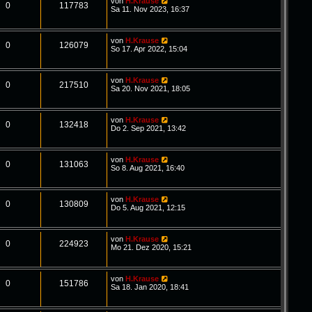
von
H.Krause
0
117783
Sa 11. Nov 2023, 16:37
von
H.Krause
0
126079
So 17. Apr 2022, 15:04
von
H.Krause
0
217510
Sa 20. Nov 2021, 18:05
von
H.Krause
0
132418
Do 2. Sep 2021, 13:42
von
H.Krause
0
131063
So 8. Aug 2021, 16:40
von
H.Krause
0
130809
Do 5. Aug 2021, 12:15
von
H.Krause
0
224923
Mo 21. Dez 2020, 15:21
von
H.Krause
0
151786
Sa 18. Jan 2020, 18:41