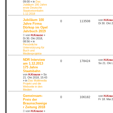
09:00
» in
Das
Jubiläum 180 Jahre
erste Deutsche
Staatseisenbahn
1.12.2018
Jubiläum 100
von
H.Krau
0
113508
Jahre Firma
Di 30. Okt 
Dürkop im Opel
Jahrbuch 2019
von
H.Krause
»
Di 30. Okt 2018,
08:56
» in
Persönliche
Unterstützung für
Buch und
Medienprojekte
NDR Interview
von
H.Krau
0
178424
am 1.12.2013
So 21. Okt 
175 Jahre
Staatsbahn
von
H.Krause
»
So
21. Okt 2018, 15:43
» in
Das Multimedia
Projekt und die
Webseite in den
Medien
Gemeinsam-
von
H.Krau
0
106182
Preis der
Fr 18. Mai 
Braunschweige
r Zeitung 2018
von
H.Krause
»