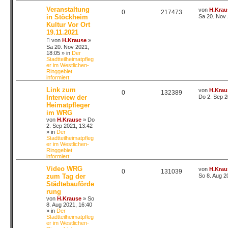
Veranstaltung
von
H.Krau
0
217473
in Stöckheim
Sa 20. Nov 
Kultur Vor Ort
19.11.2021
von
H.Krause
»
Sa 20. Nov 2021,
18:05
» in
Der
Stadtteilheimatpfleg
er im Westlichen-
Ringgebiet
informiert:
Link zum
von
H.Krau
0
132389
Interview der
Do 2. Sep 2
Heimatpfleger
im WRG
von
H.Krause
»
Do
2. Sep 2021, 13:42
» in
Der
Stadtteilheimatpfleg
er im Westlichen-
Ringgebiet
informiert:
Video WRG
von
H.Krau
0
131039
zum Tag der
So 8. Aug 2
Städtebauförde
rung
von
H.Krause
»
So
8. Aug 2021, 16:40
» in
Der
Stadtteilheimatpfleg
er im Westlichen-