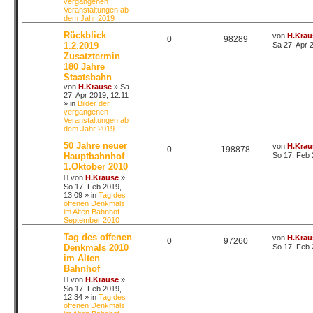
vergangenen
Veranstaltungen ab
dem Jahr 2019
Rückblick
von
H.Krau
0
98289
1.2.2019
Sa 27. Apr 
Zusatztermin
180 Jahre
Staatsbahn
von
H.Krause
»
Sa
27. Apr 2019, 12:11
» in
Bilder der
vergangenen
Veranstaltungen ab
dem Jahr 2019
50 Jahre neuer
von
H.Krau
0
198878
Hauptbahnhof
So 17. Feb 
1.Oktober 2010
von
H.Krause
»
So 17. Feb 2019,
13:09
» in
Tag des
offenen Denkmals
im Alten Bahnhof
September 2010
Tag des offenen
von
H.Krau
0
97260
Denkmals 2010
So 17. Feb 
im Alten
Bahnhof
von
H.Krause
»
So 17. Feb 2019,
12:34
» in
Tag des
offenen Denkmals