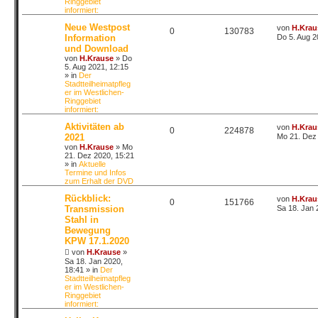
Ringgebiet
informiert:
Neue Westpost
von
H.Krau
0
130783
Information
Do 5. Aug 2
und Download
von
H.Krause
»
Do
5. Aug 2021, 12:15
» in
Der
Stadtteilheimatpfleg
er im Westlichen-
Ringgebiet
informiert:
Aktivitäten ab
von
H.Krau
0
224878
2021
Mo 21. Dez 
von
H.Krause
»
Mo
21. Dez 2020, 15:21
» in
Aktuelle
Termine und Infos
zum Erhalt der DVD
Rückblick:
von
H.Krau
0
151766
Transmission
Sa 18. Jan 
Stahl in
Bewegung
KPW 17.1.2020
von
H.Krause
»
Sa 18. Jan 2020,
18:41
» in
Der
Stadtteilheimatpfleg
er im Westlichen-
Ringgebiet
informiert: