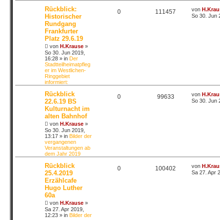
Rückblick:
von
H.Krau
0
111457
Historischer
So 30. Jun 
Rundgang
Frankfurter
Platz 29.6.19
von
H.Krause
»
So 30. Jun 2019,
16:28
» in
Der
Stadtteilheimatpfleg
er im Westlichen-
Ringgebiet
informiert:
Rückblick
von
H.Krau
0
99633
22.6.19 BS
So 30. Jun 
Kulturnacht im
alten Bahnhof
von
H.Krause
»
So 30. Jun 2019,
13:17
» in
Bilder der
vergangenen
Veranstaltungen ab
dem Jahr 2019
Rückblick
von
H.Krau
0
100402
25.4.2019
Sa 27. Apr 
Erzählcafe
Hugo Luther
60a
von
H.Krause
»
Sa 27. Apr 2019,
12:23
» in
Bilder der