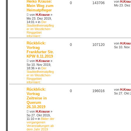
Heiko Krause:
von
H.Krau
0
143706
Mein Weg zum
Mo 23. Dez 
Heimatpfleger
von
H.Krause
»
Mo 23. Dez 2019,
14:01
» in
Der
Stadtteilheimatpfleg
er im Westlichen-
Ringgebiet
informiert:
Rückblick:
von
H.Krau
0
107120
Vortrag
So 10. Nov 
Frankfurter Str.
KPW 8.11.2019
von
H.Krause
»
So 10. Nov 2019,
18:36
» in
Der
Stadtteilheimatpfleg
er im Westlichen-
Ringgebiet
informiert:
Rückblick:
von
H.Krau
0
196016
Vortrag
So 27. Okt 
Zeitreise in
Querum
26.10.2019
von
H.Krause
»
So 27. Okt 2019,
11:10
» in
Bilder der
vergangenen
Veranstaltungen ab
dem Jahr 2019