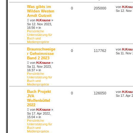
Was gibts im
von
H.Krau
0
205000
Wilden Westen
So 12. Nov 
Arndt Gutzeit
von
H.Krause
»
So 12. Nov 2023,
16:56
» in
Persönliche
Unterstützung für
Buch und
Medienprojekte
Braunschweige
von
H.Krau
0
117762
r Geheimnisse
Sa 11. Nov 
Band 2 2023
von
H.Krause
»
Sa 11. Nov 2023,
16:37
» in
Persönliche
Unterstützung für
Buch und
Medienprojekte
Buch Projekt
von
H.Krau
0
126050
JVA
So 17. Apr 
Wolfenbüttel
2022
von
H.Krause
»
So 17. Apr 2022,
15:04
» in
Persönliche
Unterstützung für
Buch und
Medienprojekte