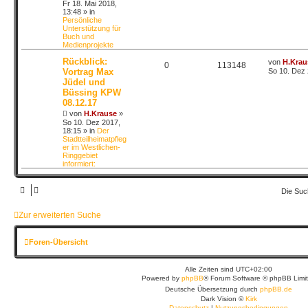
Fr 18. Mai 2018,
13:48
» in
Persönliche
Unterstützung für
Buch und
Medienprojekte
Rückblick:
von
H.Krau
0
113148
Vortrag Max
So 10. Dez 
Jüdel und
Büssing KPW
08.12.17
von
H.Krause
»
So 10. Dez 2017,
18:15
» in
Der
Stadtteilheimatpfleg
er im Westlichen-
Ringgebiet
informiert:
Die Suc
Zur erweiterten Suche
Foren-Übersicht
Alle Zeiten sind
UTC+02:00
Powered by
phpBB
® Forum Software © phpBB Limi
Deutsche Übersetzung durch
phpBB.de
Dark Vision ©
Kirk
Datenschutz
|
Nutzungsbedingungen