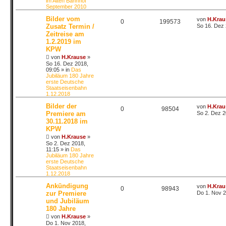
im Alten Bahnhof
September 2010
Bilder vom
von
H.Krau
0
199573
Zusatz Termin /
So 16. Dez 
Zeitreise am
1.2.2019 im
KPW
von
H.Krause
»
So 16. Dez 2018,
09:05
» in
Das
Jubiläum 180 Jahre
erste Deutsche
Staatseisenbahn
1.12.2018
Bilder der
von
H.Krau
0
98504
Premiere am
So 2. Dez 2
30.11.2018 im
KPW
von
H.Krause
»
So 2. Dez 2018,
11:15
» in
Das
Jubiläum 180 Jahre
erste Deutsche
Staatseisenbahn
1.12.2018
Ankündigung
von
H.Krau
0
98943
zur Premiere
Do 1. Nov 2
und Jubiläum
180 Jahre
von
H.Krause
»
Do 1. Nov 2018,